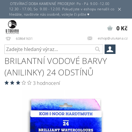
OTEVÍRACÍ DOBA KAMENNÉ PRODEJNY: Po - Pá 9.00 -12.00
12.30 - 17.00, So 9.00 - 12.00. Pokud jste v eshopu nenašli co
hledáte, navštivte nás osobně, volejte či pište ♥
0 Kč
eshop@utukana.cz
608641631
BRILANTNÍ VODOVÉ BARVY
(ANILINKY) 24 ODSTÍNŮ
3 hodnocení