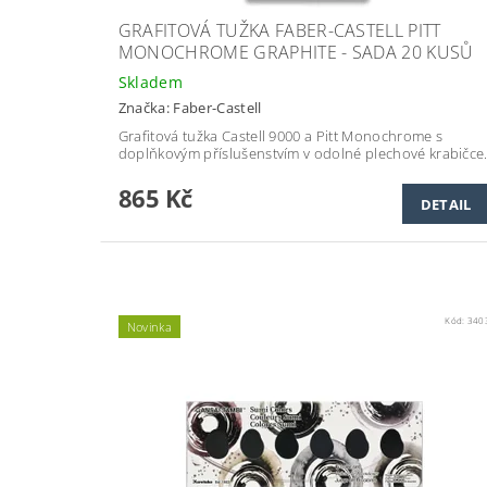
GRAFITOVÁ TUŽKA FABER-CASTELL PITT
MONOCHROME GRAPHITE - SADA 20 KUSŮ
Skladem
Značka:
Faber-Castell
Grafitová tužka Castell 9000 a Pitt Monochrome s
doplňkovým příslušenstvím v odolné plechové krabičce
865 Kč
DETAIL
Kód:
340
Novinka