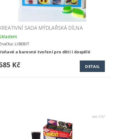
KREATIVNÍ SADA MÝDLAŘSKÁ DÍLNA
Skladem
Značka:
LIBEBIT
Voňavé a barevné tvoření pro děti i dospělé
685 Kč
DETAIL
Kód:
3737