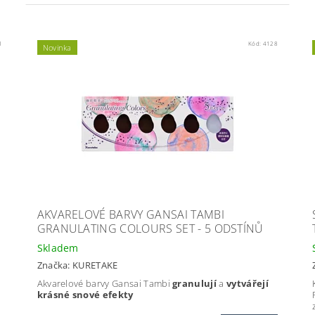
1
Kód:
4128
Novinka
AKVARELOVÉ BARVY GANSAI TAMBI
GRANULATING COLOURS SET - 5 ODSTÍNŮ
Skladem
Značka:
KURETAKE
Akvarelové barvy Gansai Tambi
granulují
a
vytvářejí
krásné snové efekty