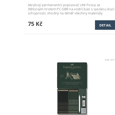
Akrylový permanentní popisovač UNI Posca se
štětcovým hrotem PC-5BR na vodní bázi s vysokou krycí
schopností, vhodný na téměř všechny materiály.
75 Kč
DETAIL
Kód:
351