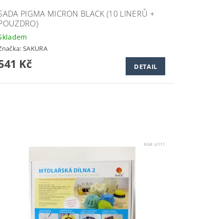
SADA PIGMA MICRON BLACK (10 LINERŮ +
POUZDRO)
Skladem
Značka:
SAKURA
541 Kč
DETAIL
Kód:
LI111