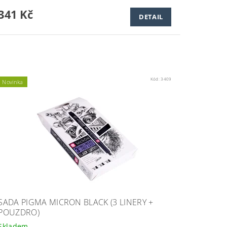
341 Kč
DETAIL
Kód:
3409
Novinka
SADA PIGMA MICRON BLACK (3 LINERY +
POUZDRO)
Skladem