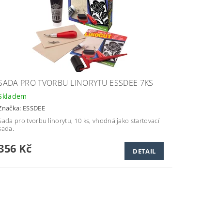
SADA PRO TVORBU LINORYTU ESSDEE 7KS
Skladem
Značka:
ESSDEE
Sada pro tvorbu linorytu, 10 ks, vhodná jako startovací
sada.
356 Kč
DETAIL