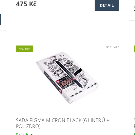
475 Kč
DETAIL
1
Kód:
3412
Novinka
SADA PIGMA MICRON BLACK (6 LINERŮ +
POUZDRO)
Skladem