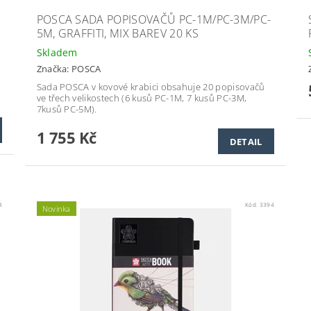
POSCA SADA POPISOVAČŮ PC-1M/PC-3M/PC-
5M, GRAFFITI, MIX BAREV 20 KS
Skladem
Značka:
POSCA
Sada POSCA v kovové krabici obsahuje 20 popisovačů
.
ve třech velikostech (6 kusů PC-1M, 7 kusů PC-3M,
7kusů PC-5M).
1 755 Kč
DETAIL
3
Kód:
3394
Novinka