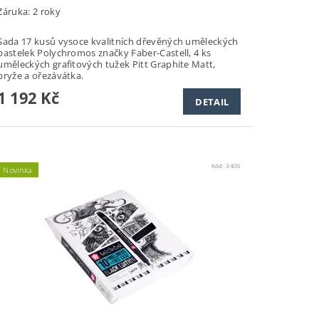
Záruka: 2 roky
Sada 17 kusů vysoce kvalitních dřevěných uměleckých
pastelek Polychromos značky Faber-Castell, 4 ks
uměleckých grafitových tužek Pitt Graphite Matt,
pryže a ořezávátka.
1 192 Kč
DETAIL
Kód:
3406
Novinka