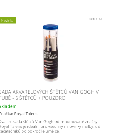
Kód:
4113
Novinka
SADA AKVARELOVÝCH ŠTĚTCŮ VAN GOGH V
TUBĚ - 6 ŠTĚTCŮ + POUZDRO
Skladem
Značka:
Royal Talens
Kvalitní sada štětců Van Gogh od renomované značky
Royal Talens je ideální pro všechny milovníky malby, od
začátečníků po pokročilé umělce.