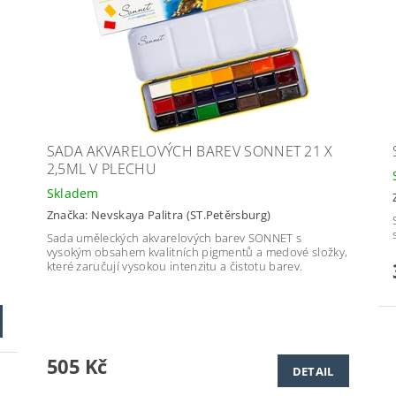
SADA AKVARELOVÝCH BAREV SONNET 21 X
2,5ML V PLECHU
Skladem
Značka:
Nevskaya Palitra (ST.Petěrsburg)
Sada uměleckých akvarelových barev SONNET s
vysokým obsahem kvalitních pigmentů a medové složky,
které zaručují vysokou intenzitu a čistotu barev.
505 Kč
DETAIL