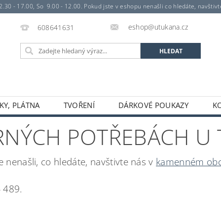
- 17.00, So 9.00 - 12.00. Pokud jste v eshopu nenašli co hledáte, navštivte 
eshop@utukana.cz
608641631
KY, PLÁTNA
TVOŘENÍ
DÁRKOVÉ POUKAZY
K
VARNÝCH POTŘEBÁCH U
 nenašli, co hledáte, navštivte nás v
kamenném ob
4 489.