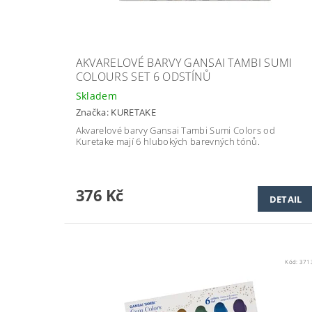
AKVARELOVÉ BARVY GANSAI TAMBI SUMI
COLOURS SET 6 ODSTÍNŮ
Skladem
Značka:
KURETAKE
Akvarelové barvy Gansai Tambi Sumi Colors od
Kuretake mají 6 hlubokých barevných tónů.
376 Kč
DETAIL
Kód:
371