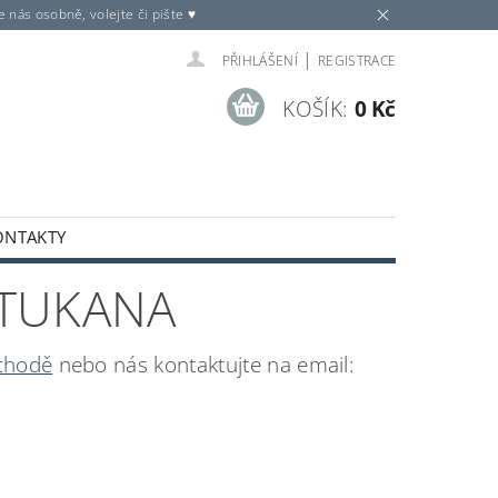
nás osobně, volejte či pište ♥
|
PŘIHLÁŠENÍ
REGISTRACE
KOŠÍK:
0 Kč
ONTAKTY
 TUKANA
chodě
nebo nás kontaktujte na email: