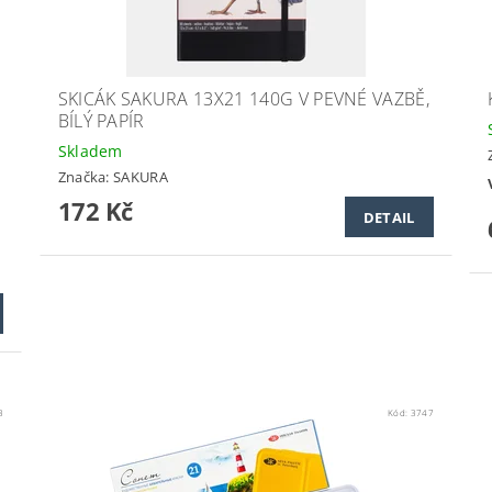
SKICÁK SAKURA 13X21 140G V PEVNÉ VAZBĚ,
BÍLÝ PAPÍR
Skladem
Značka:
SAKURA
172 Kč
DETAIL
3
Kód:
3747