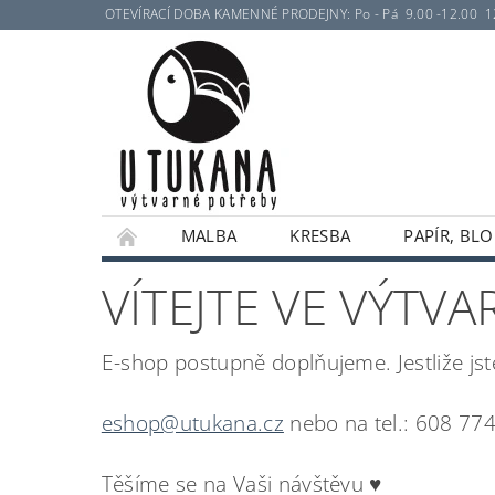
OTEVÍRACÍ DOBA KAMENNÉ PRODEJNY: Po - Pá 9.00 -12.00 12.30 
MALBA
KRESBA
PAPÍR, BLO
VÍTEJTE VE VÝT
E-shop postupně doplňujeme. Jestliže jste
eshop@utukana.cz
nebo na tel.: 608 77
Těšíme se na Vaši návštěvu ♥