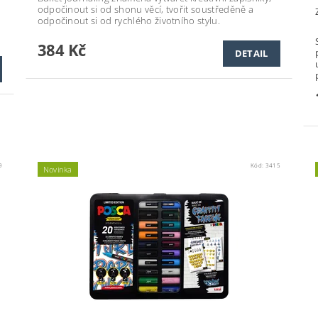
odpočinout si od shonu věcí, tvořit soustředěně a
odpočinout si od rychlého životního stylu.
384 Kč
DETAIL
9
Kód:
3415
Novinka