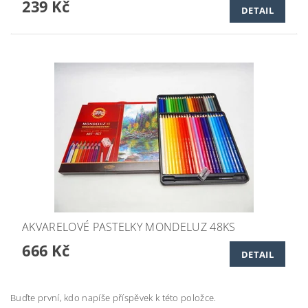
239 Kč
DETAIL
AKVARELOVÉ PASTELKY MONDELUZ 48KS
666 Kč
DETAIL
Buďte první, kdo napíše příspěvek k této položce.