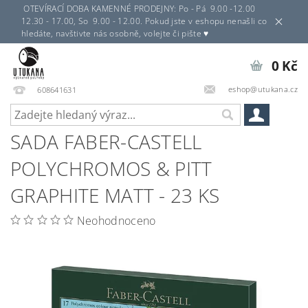
OTEVÍRACÍ DOBA KAMENNÉ PRODEJNY: Po - Pá 9.00 -12.00
12.30 - 17.00, So 9.00 - 12.00. Pokud jste v eshopu nenašli co
hledáte, navštivte nás osobně, volejte či pište ♥
0 Kč
eshop@utukana.cz
608641631
SADA FABER-CASTELL
POLYCHROMOS & PITT
GRAPHITE MATT - 23 KS
Neohodnoceno