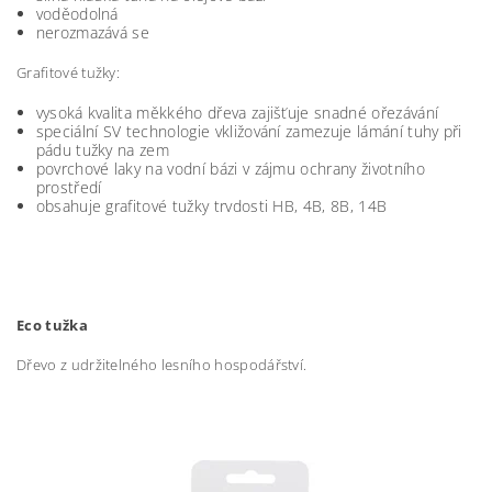
voděodolná
nerozmazává se
Grafitové tužky:
vysoká kvalita měkkého dřeva zajišťuje snadné ořezávání
speciální SV technologie vkližování zamezuje lámání tuhy při
pádu tužky na zem
povrchové laky na vodní bázi v zájmu ochrany životního
prostředí
obsahuje grafitové tužky trvdosti HB, 4B, 8B, 14B
Eco tužka
Dřevo z udržitelného lesního hospodářství.