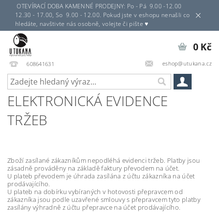
OTEVÍRACÍ DOBA KAMENNÉ PRODEJNY: Po - Pá 9.00 -12.00
12.30 - 17.00, So 9.00 - 12.00. Pokud jste v eshopu nenašli co
hledáte, navštivte nás osobně, volejte či pište ♥
0 Kč
eshop@utukana.cz
608641631
ELEKTRONICKÁ EVIDENCE
TRŽEB
Zboží zasílané zákazníkům nepodléhá evidenci tržeb. Platby jsou
zásadně prováděny na základě faktury převodem na účet.
U plateb převodem je úhrada zasílána z účtu zákazníka na účet
prodávajícího.
U plateb na dobírku vybíraných v hotovosti přepravcem od
zákazníka jsou podle uzavřené smlouvy s přepravcem tyto platby
zasílány výhradně z účtu přepravce na účet prodávajícího.