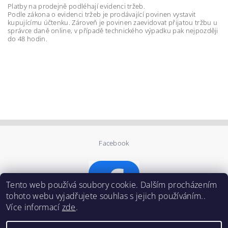
Platby na prodejně podléhají evidenci tržeb.
Podle zákona o evidenci tržeb je prodávající povinen vystavit
kupujícímu účtenku. Zároveň je povinen zaevidovat přijatou tržbu u
správce daně online, v případě technického výpadku pak nejpozději
do 48 hodin.
Facebook
Tento web používá soubory cookie. Dalším procházením
tohoto webu vyjadřujete souhlas s jejich používáním..
Více informací
zde
.