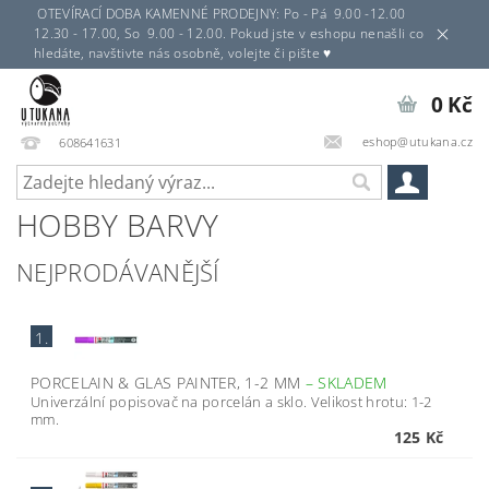
OTEVÍRACÍ DOBA KAMENNÉ PRODEJNY: Po - Pá 9.00 -12.00
12.30 - 17.00, So 9.00 - 12.00. Pokud jste v eshopu nenašli co
hledáte, navštivte nás osobně, volejte či pište ♥
0 Kč
eshop@utukana.cz
608641631
HOBBY BARVY
NEJPRODÁVANĚJŠÍ
1.
PORCELAIN & GLAS PAINTER, 1-2 MM
–
SKLADEM
Univerzální popisovač na porcelán a sklo. Velikost hrotu: 1-2
mm.
125 Kč