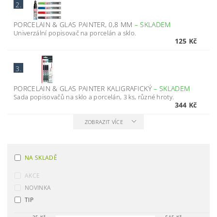
2.
PORCELAIN & GLAS PAINTER, 0,8 MM
–
SKLADEM
Univerzální popisovač na porcelán a sklo.
125 Kč
3.
PORCELAIN & GLAS PAINTER KALIGRAFICKÝ
–
SKLADEM
Sada popisovačů na sklo a porcelán, 3 ks, různé hroty.
344 Kč
ZOBRAZIT VÍCE
NA SKLADĚ
AKCE
NOVINKA
TIP
25
Kč
515
Kč