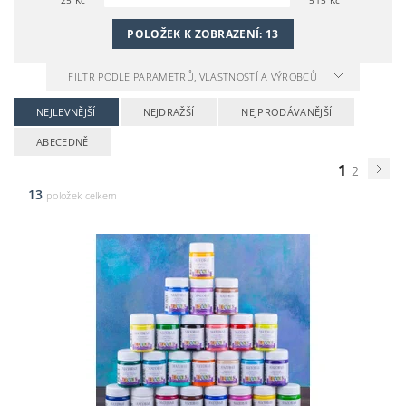
POLOŽEK K ZOBRAZENÍ:
13
FILTR PODLE PARAMETRŮ, VLASTNOSTÍ A VÝROBCŮ
NEJLEVNĚJŠÍ
NEJDRAŽŠÍ
NEJPRODÁVANĚJŠÍ
ABECEDNĚ
1
2
13
položek celkem