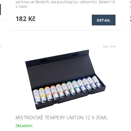
výchovy ve školách, ale používají je i výtvarníci. Balení 10
x 16ml
.
182 Kč
DETAIL
5
Kód:
1014
MISTROVSKÉ TEMPERY UMTON 12 X 35ML
Skladem