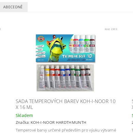
ABECEDNĚ
0
Kód:
2303
SADA TEMPEROVÝCH BAREV KOH-I-NOOR 10
X 16 ML
Skladem
Značka:
KOH-I-NOOR HARDTHMUNTH
Temperové barvy určené především pro výuku výtvarné