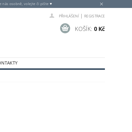
nás osobně, volejte či pište ♥
|
PŘIHLÁŠENÍ
REGISTRACE
KOŠÍK:
0 Kč
ONTAKTY