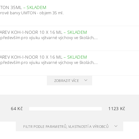
MTON 35ML
–
SKLADEM
erové barvy UMTON - objem 35 ml.
AREV KOH-I-NOOR 10 X 16 ML
–
SKLADEM
ředevším pro výuku výtvarné výchovy ve školách,...
AREV KOH-I-NOOR 10 X 16 ML
–
SKLADEM
ředevším pro výuku výtvarné výchovy ve školách,...
ZOBRAZIT VÍCE
64
Kč
1123
Kč
FILTR PODLE PARAMETRŮ, VLASTNOSTÍ A VÝROBCŮ