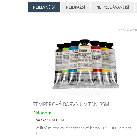
NEJLEVNĚJŠÍ
NEJDRAŽŠÍ
NEJPRODÁVANĚJŠÍ
Kód:
3454/10
TEMPEROVÁ BARVA UMTON 35ML
Skladem
Značka:
UMTON
Kvalitní mistrovské temperové barvy UMTON - objem 35
ml.