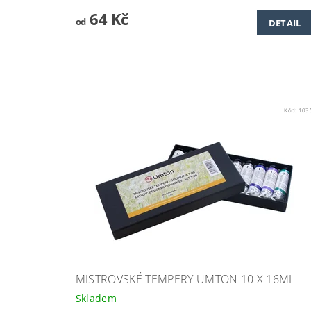
64 Kč
od
DETAIL
Kód:
103
MISTROVSKÉ TEMPERY UMTON 10 X 16ML
Skladem