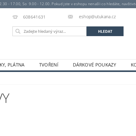
- 17.00, So 9.00 - 12.00. Pokud jste v eshopu nenašli co hledáte, navštivte 
eshop@utukana.cz
608641631
KY, PLÁTNA
TVOŘENÍ
DÁRKOVÉ POUKAZY
K
VY