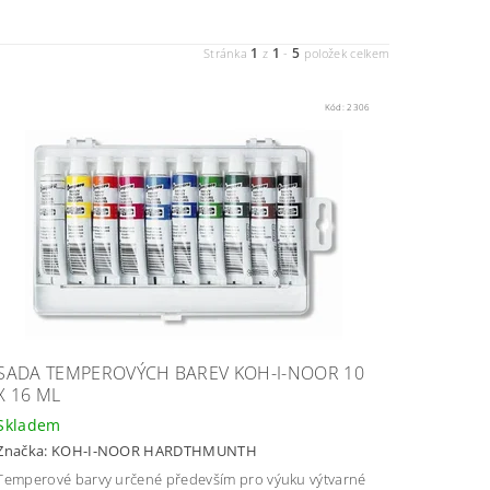
1
1
5
Stránka
z
-
položek celkem
Kód:
2306
SADA TEMPEROVÝCH BAREV KOH-I-NOOR 10
X 16 ML
Skladem
Značka:
KOH-I-NOOR HARDTHMUNTH
Temperové barvy určené především pro výuku výtvarné