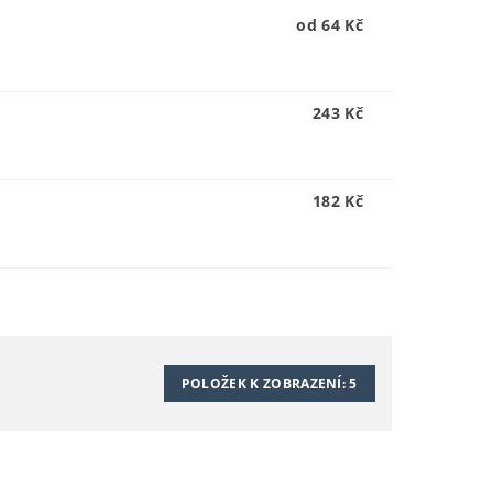
od 64 Kč
243 Kč
182 Kč
POLOŽEK K ZOBRAZENÍ:
5