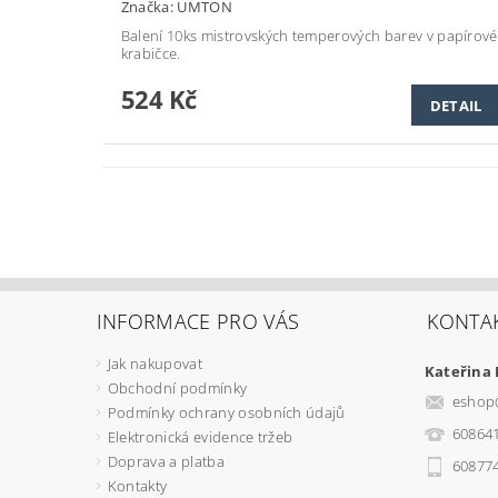
Značka:
UMTON
Balení 10ks mistrovských temperových barev v papírové
krabičce.
524 Kč
DETAIL
INFORMACE PRO VÁS
KONTA
Jak nakupovat
Kateřina
Obchodní podmínky
eshop
Podmínky ochrany osobních údajů
60864
Elektronická evidence tržeb
Doprava a platba
60877
Kontakty