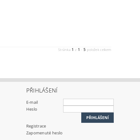
1
1
5
Stránka
z
-
položek celkem
PŘIHLÁŠENÍ
E-mail
Heslo
Registrace
Zapomenuté heslo