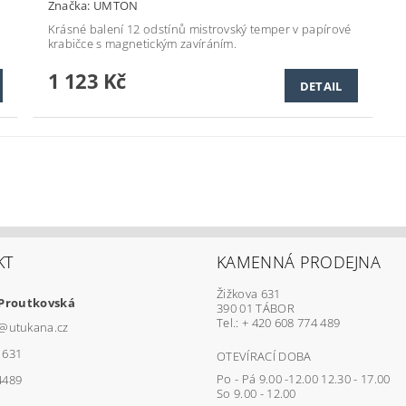
Značka:
UMTON
Krásné balení 12 odstínů mistrovský temper v papírové
krabičce s magnetickým zavíráním.
1 123 Kč
DETAIL
KT
KAMENNÁ PRODEJNA
Žižkova 631
 Proutkovská
390 01 TÁBOR
Tel.: + 420 608 774 489
@
utukana.cz
1631
OTEVÍRACÍ DOBA
Po - Pá 9.00 -12.00 12.30 - 17.00
4489
So 9.00 - 12.00