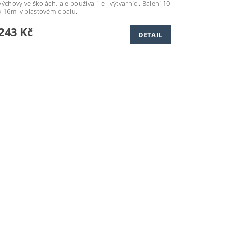
výchovy ve školách, ale používají je i výtvarníci. Balení 10
x 16ml
v plastovém obalu.
243 Kč
DETAIL