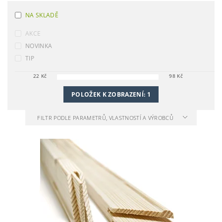
NA SKLADĚ
AKCE
NOVINKA
TIP
22
Kč
98
Kč
POLOŽEK K ZOBRAZENÍ:
1
FILTR PODLE PARAMETRŮ, VLASTNOSTÍ A VÝROBCŮ