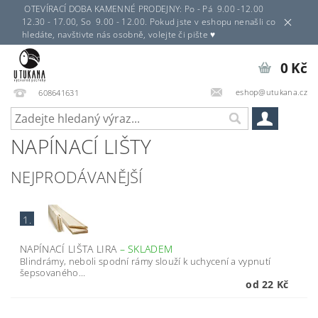
OTEVÍRACÍ DOBA KAMENNÉ PRODEJNY: Po - Pá 9.00 -12.00
12.30 - 17.00, So 9.00 - 12.00. Pokud jste v eshopu nenašli co
hledáte, navštivte nás osobně, volejte či pište ♥
0 Kč
eshop@utukana.cz
608641631
NAPÍNACÍ LIŠTY
NEJPRODÁVANĚJŠÍ
1.
NAPÍNACÍ LIŠTA LIRA
–
SKLADEM
Blindrámy, neboli spodní rámy slouží k uchycení a vypnutí
šepsovaného...
od 22 Kč