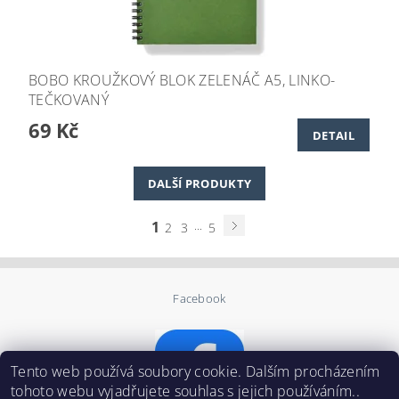
BOBO KROUŽKOVÝ BLOK ZELENÁČ A5, LINKO-
TEČKOVANÝ
69 Kč
DETAIL
DALŠÍ PRODUKTY
1
...
2
3
5
Facebook
Tento web používá soubory cookie. Dalším procházením
tohoto webu vyjadřujete souhlas s jejich používáním..