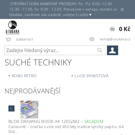
OTEVÍRACÍ DOBA KAMENNÉ PRODEJNY: Po - Pá 9.00 -12.00
12.30 - 17.00, So 9.00 - 12.00. Pokud jste v eshopu nenašli co
hledáte, navštivte nás osobně, volejte či pište ♥
0 Kč
eshop@utukana.cz
608641631
SUCHÉ TECHNIKY
BOBO RETRO
LUCIE ERNESTOVÁ
NEJPRODÁVANĚJŠÍ
1.
BLOK DRAWING BOOK A4 120G/M2
–
SKLADEM
Canson® – značka s více než 450 lety tradice výroby papíru, A4
šitá...