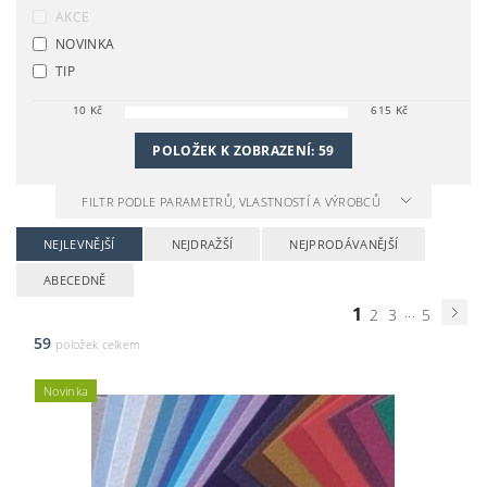
AKCE
NOVINKA
TIP
10
Kč
615
Kč
POLOŽEK K ZOBRAZENÍ:
59
FILTR PODLE PARAMETRŮ, VLASTNOSTÍ A VÝROBCŮ
NEJLEVNĚJŠÍ
NEJDRAŽŠÍ
NEJPRODÁVANĚJŠÍ
ABECEDNĚ
1
...
2
3
5
59
položek celkem
Novinka