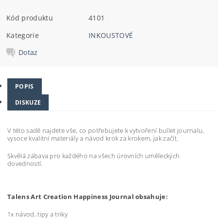
Kód produktu
4101
Kategorie
INKOUSTOVÉ
Dotaz
POPIS
DISKUZE
V této sadě najdete vše, co potřebujete k vytvoření bullet journalu,
vysoce kvalitní materiály a návod krok za krokem, jak začít.
Skvělá zábava pro každého na všech úrovních uměleckých
dovedností.
Talens Art Creation Happiness Journal obsahuje:
1x návod, tipy a triky