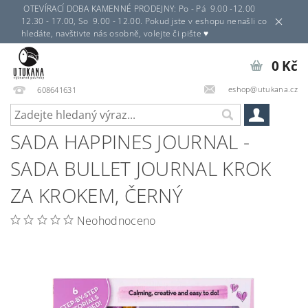
OTEVÍRACÍ DOBA KAMENNÉ PRODEJNY: Po - Pá 9.00 -12.00
12.30 - 17.00, So 9.00 - 12.00. Pokud jste v eshopu nenašli co
hledáte, navštivte nás osobně, volejte či pište ♥
0 Kč
eshop@utukana.cz
608641631
SADA HAPPINES JOURNAL -
SADA BULLET JOURNAL KROK
ZA KROKEM, ČERNÝ
Neohodnoceno