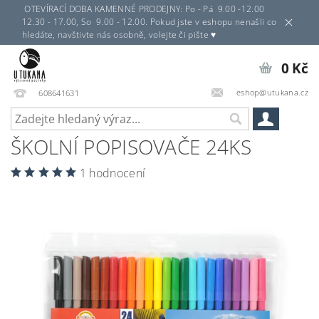
OTEVÍRACÍ DOBA KAMENNÉ PRODEJNY: Po - Pá 9.00 -12.00
12.30 - 17.00, So 9.00 - 12.00. Pokud jste v eshopu nenašli co
hledáte, navštivte nás osobně, volejte či pište ♥
0 Kč
eshop@utukana.cz
608641631
ŠKOLNÍ POPISOVAČE 24KS
1 hodnocení