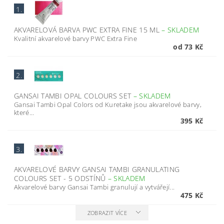
1.
AKVARELOVÁ BARVA PWC EXTRA FINE 15 ML
–
SKLADEM
Kvalitní akvarelové barvy PWC Extra Fine
od 73 Kč
2.
GANSAI TAMBI OPAL COLOURS SET
–
SKLADEM
Gansai Tambi Opal Colors od Kuretake jsou akvarelové barvy,
které...
395 Kč
3.
AKVARELOVÉ BARVY GANSAI TAMBI GRANULATING
COLOURS SET - 5 ODSTÍNŮ
–
SKLADEM
Akvarelové barvy Gansai Tambi granulují a vytvářejí...
475 Kč
ZOBRAZIT VÍCE