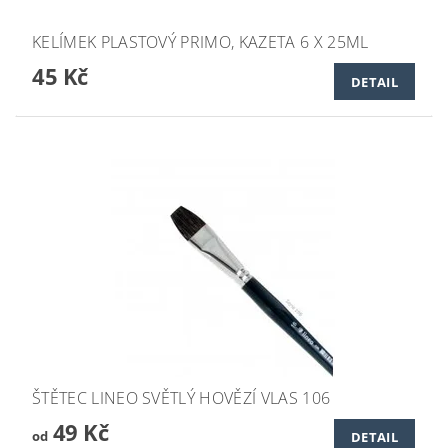
KELÍMEK PLASTOVÝ PRIMO, KAZETA 6 X 25ML
45 Kč
DETAIL
ŠTĚTEC LINEO SVĚTLÝ HOVĚZÍ VLAS 106
49 Kč
od
DETAIL