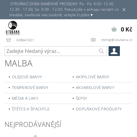
OTEVÍRACÍ DOBA KAMENNÉ PRODEJNY: Po - Pá 9.00 -12.00
12.30 - 17.00, So 9.00 - 12.00. Pokud jste v eshopu nenašli co
hledáte, navštivte nás osobně, volejte či pište ♥
0 Kč
eshop@utukana.cz
608641631
MALBA
OLEJOVÉ BARVY
AKRYLOVÉ BARVY
TEMPEROVÉ BARVY
AKVARELOVÉ BARVY
MÉDIA A LAKY
ŠEPSY
ŠTĚTCE A ŠPACHTLE
DOPLŇKOVÉ PRODUKTY
NEJPRODÁVANĚJŠÍ