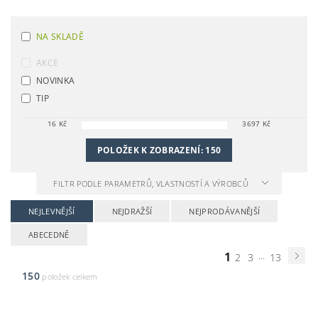
NA SKLADĚ
AKCE
NOVINKA
TIP
16
Kč
3697
Kč
POLOŽEK K ZOBRAZENÍ:
150
FILTR PODLE PARAMETRŮ, VLASTNOSTÍ A VÝROBCŮ
NEJLEVNĚJŠÍ
NEJDRAŽŠÍ
NEJPRODÁVANĚJŠÍ
ABECEDNĚ
1
...
2
3
13
150
položek celkem