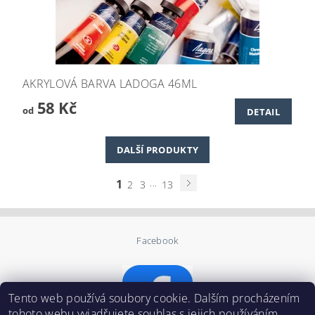
AKRYLOVÁ BARVA LADOGA 46ML
58 Kč
od
DETAIL
DALŠÍ PRODUKTY
1
...
2
3
13
Facebook
Tento web používá soubory cookie. Dalším procházením
tohoto webu vyjadřujete souhlas s jejich používáním..