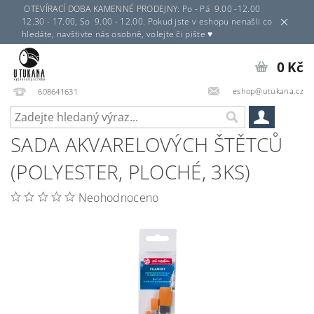
OTEVÍRACÍ DOBA KAMENNÉ PRODEJNY: Po - Pá 9.00 -12.00
12.30 - 17.00, So 9.00 - 12.00. Pokud jste v eshopu nenašli co
hledáte, navštivte nás osobně, volejte či pište ♥
0 Kč
eshop@utukana.cz
608641631
SADA AKVARELOVÝCH ŠTĚTCŮ
(POLYESTER, PLOCHÉ, 3KS)
Neohodnoceno