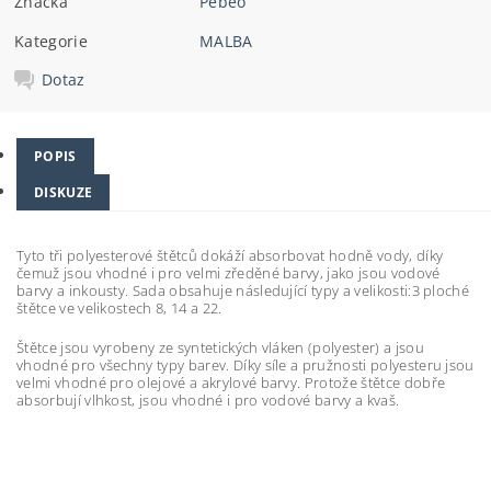
Značka
Pébéo
Kategorie
MALBA
Dotaz
POPIS
DISKUZE
Tyto tři polyesterové štětců dokáží absorbovat hodně vody, díky
čemuž jsou vhodné i pro velmi zředěné barvy, jako jsou vodové
barvy a inkousty. Sada obsahuje následující typy a velikosti:3 ploché
štětce ve velikostech 8, 14 a 22.
Štětce jsou vyrobeny ze syntetických vláken (polyester) a jsou
vhodné pro všechny typy barev. Díky síle a pružnosti polyesteru jsou
velmi vhodné pro olejové a akrylové barvy. Protože štětce dobře
absorbují vlhkost, jsou vhodné i pro vodové barvy a kvaš.