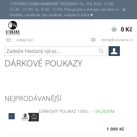
OTEVÍRACÍ DOBA KAMENNÉ PRODEJNY: Po - Pá 9.00 -12.00
12.30 - 17.00, So 9.00 - 12.00. Pokud jste v eshopu nenašli co
hledáte, navštivte nás osobně, volejte či pište ♥
0 Kč
eshop@utukana.cz
608641631
DÁRKOVÉ POUKAZY
NEJPRODÁVANĚJŠÍ
DÁRKOVÝ POUKAZ 1000,-
–
SKLADEM
1.
1 000 Kč