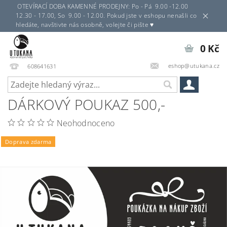
OTEVÍRACÍ DOBA KAMENNÉ PRODEJNY: Po - Pá 9.00 -12.00
12.30 - 17.00, So 9.00 - 12.00. Pokud jste v eshopu nenašli co
hledáte, navštivte nás osobně, volejte či pište ♥
0 Kč
eshop@utukana.cz
608641631
DÁRKOVÝ POUKAZ 500,-
Neohodnoceno
Doprava zdarma