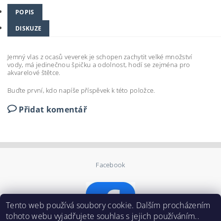
POPIS
DISKUZE
Jemný vlas z ocasů veverek je schopen zachytit velké množství
vody, má jedinečnou špičku a odolnost, hodí se zejména pro
akvarelové štětce.
Buďte první, kdo napíše příspěvek k této položce.
Přidat komentář
Facebook
Tento web používá soubory cookie. Dalším procházením
tohoto webu vyjadřujete souhlas s jejich používáním..