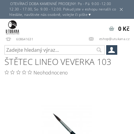
OTEVÍRACÍ DOBA KAMENNÉ PRODEJNY: Po - Pá 9.00 -12.00
12.30 - 17.00, So 9.00 - 12.00. Pokud jste v eshopu nenašli co
hledáte, navštivte nás osobně, volejte či pište ♥
0 Kč
eshop@utukana.cz
608641631
ŠTĚTEC LINEO VEVERKA 103
Neohodnoceno