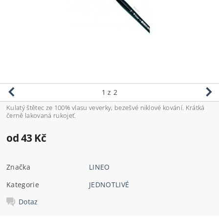
1
z 2
Kulatý štětec ze 100% vlasu veverky, bezešvé niklové kování. Krátká
černě lakovaná rukojeť.
od 43 Kč
Značka
LINEO
Kategorie
JEDNOTLIVÉ
Dotaz