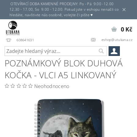
OTEVÍRACÍ DOBA KAMENNÉ PRODEJNY: Po - Pá 9.00 -12.00
12.30 - 17.00, So 9.00 - 12.00. Pokud jste v eshopu nenašli co
hledáte, navštivte nás osobně, volejte či pište ♥
0 Kč
eshop@utukana.cz
608641631
POZNÁMKOVÝ BLOK DUHOVÁ
KOČKA - VLCI A5 LINKOVANÝ
Neohodnoceno