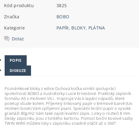
Kód produktu
3825
Značka
BOBO
Kategorie
PAPÍR, BLOKY, PLÁTNA
Dotaz
POPIS
DISKUZE
Poznámkové bloky z edice Duhová kočka vznikli spoluprácí
společnosti BOBO a ilustrátorky Lucie Ernestové. Praktický zápisník
formátu A5 s motivem
Vlci.
. Inspiruje Vás k lapání nápadů, které
poletují všude kolem. Příjemný linkovaný papír v krémové barvě (tzv.
Holmen book) Vám zpříjemní psaní. Speciální knižní papír o vysoké
gramáži 80g/m2 Vám také zajistí kvalitní zápis. Linky o rozteči 8 mm.
Desky zápisníku jsou z tvrdého kartonu. Pomocí boční kovové vazby
TWIN WIRE můžete listy v zápisníku snadně otáčit až o 360°.