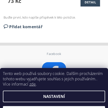
73 Kč
DETAIL
Buďte první, kdo napíše příspěvek k této položce.
Přidat komentář
Facebook
Tento web používá soubory cookie. Dalším procházením
tohoto webu vyjadřujete souhlas s jejich používáním..
Více informací
zde
.
NASTAVENÍ
2026 ©
Výtvarné potřeby U tukana
, všechna práva vyhrazena