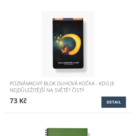
POZNÁMKOVÝ BLOK DUHOVÁ KOČKA - KDO JE
NEJDŮLEŽITĚJŠÍ NA SVĚTĚ? ČISTÝ
73 Kč
DETAIL