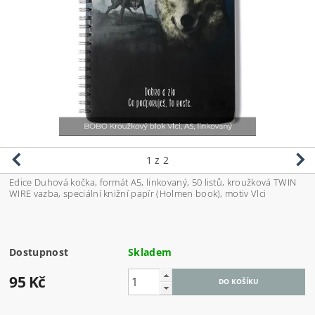
1
z 2
Edice Duhová kočka, formát A5, linkovaný, 50 listů, kroužková TWIN
WIRE vazba, speciální knižní papír (Holmen book), motiv
Vlci
Dostupnost
Skladem
95 Kč