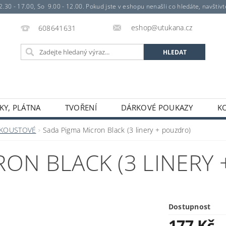
- 17.00, So 9.00 - 12.00. Pokud jste v eshopu nenašli co hledáte, navštivte 
eshop@utukana.cz
608641631
KY, PLÁTNA
TVOŘENÍ
DÁRKOVÉ POUKAZY
K
NKOUSTOVÉ
Sada Pigma Micron Black (3 linery + pouzdro)
RON BLACK (3 LINERY
Dostupnost
177 Kč