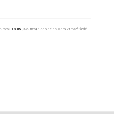
35 mm),
1 x 05
(0.45 mm) a odolné pouzdro v tmavě šedé