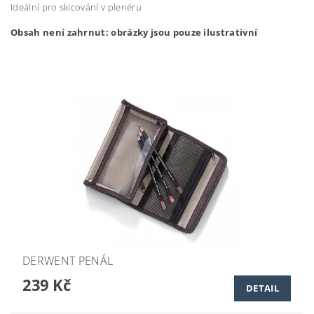
Ideální pro skicování v plenéru
Obsah není zahrnut: obrázky jsou pouze ilustrativní
DERWENT PENÁL
239 Kč
DETAIL