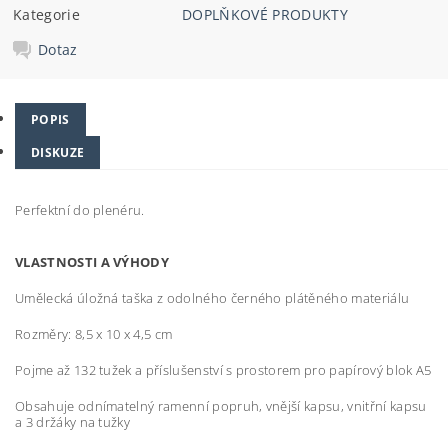
Kategorie
DOPLŇKOVÉ PRODUKTY
Dotaz
POPIS
DISKUZE
Perfektní do plenéru.
VLASTNOSTI A VÝHODY
Umělecká úložná taška z odolného černého plátěného materiálu
Rozměry: 8,5 x 10 x 4,5 cm
Pojme až 132 tužek a příslušenství s prostorem pro papírový blok A5
Obsahuje odnímatelný ramenní popruh, vnější kapsu, vnitřní kapsu
a 3 držáky na tužky