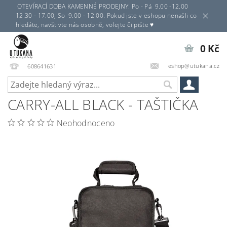
OTEVÍRACÍ DOBA KAMENNÉ PRODEJNY: Po - Pá 9.00 -12.00
12.30 - 17.00, So 9.00 - 12.00. Pokud jste v eshopu nenašli co
hledáte, navštivte nás osobně, volejte či pište ♥
0 Kč
eshop@utukana.cz
608641631
CARRY-ALL BLACK - TAŠTIČKA
Neohodnoceno