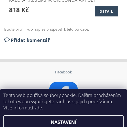
KAZETA KRESLÍŘSKÁ GIOCONDA ART SET
818 Kč
DETAIL
Buďte první, kdo napíše příspěvek k této položce.
Přidat komentář
Facebook
Tento web používá soubory cookie. Dalším procházením
tohoto webu vyjadřujete souhlas s jejich používáním..
Více informací
zde
.
NASTAVENÍ