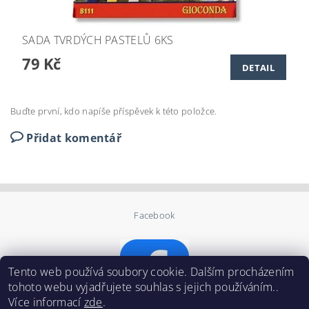
SADA TVRDÝCH PASTELŮ 6KS
79 Kč
DETAIL
Buďte první, kdo napíše příspěvek k této položce.
Přidat komentář
Facebook
Tento web používá soubory cookie. Dalším procházením
tohoto webu vyjadřujete souhlas s jejich používáním..
Více informací
zde
.