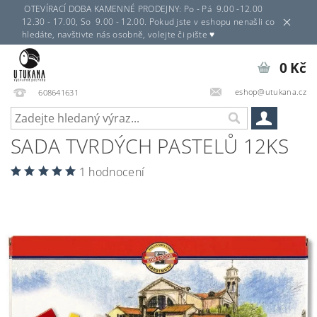
OTEVÍRACÍ DOBA KAMENNÉ PRODEJNY: Po - Pá 9.00 -12.00
12.30 - 17.00, So 9.00 - 12.00. Pokud jste v eshopu nenašli co
hledáte, navštivte nás osobně, volejte či pište ♥
0 Kč
eshop@utukana.cz
608641631
SADA TVRDÝCH PASTELŮ 12KS
1 hodnocení