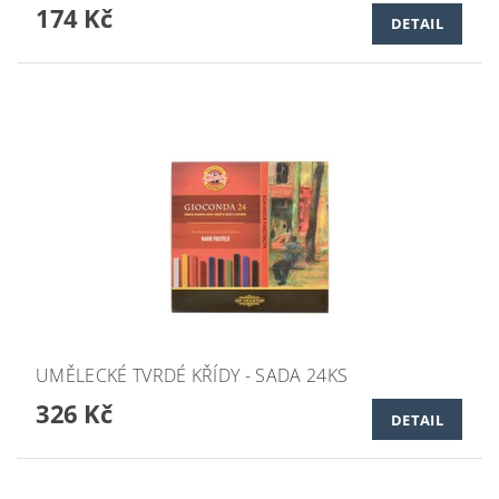
174 Kč
DETAIL
UMĚLECKÉ TVRDÉ KŘÍDY - SADA 24KS
326 Kč
DETAIL