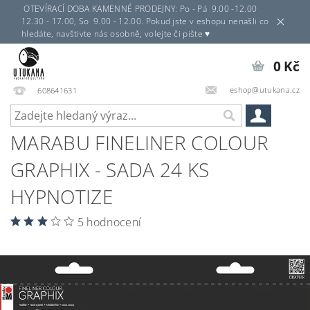
OTEVÍRACÍ DOBA KAMENNÉ PRODEJNY: Po - Pá 9.00 -12.00
12.30 - 17.00, So 9.00 - 12.00. Pokud jste v eshopu nenašli co
hledáte, navštivte nás osobně, volejte či pište ♥
0 Kč
eshop@utukana.cz
608641631
MARABU FINELINER COLOUR
GRAPHIX - SADA 24 KS
HYPNOTIZE
5 hodnocení