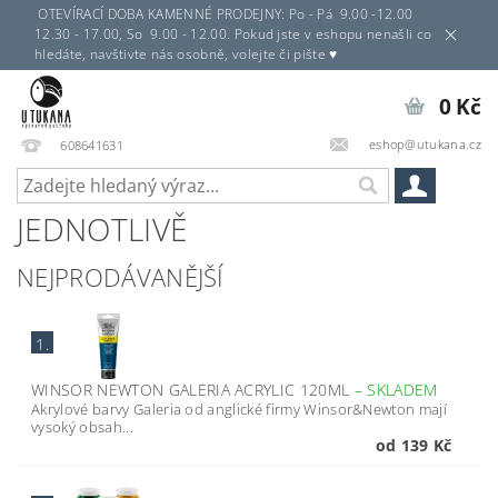
OTEVÍRACÍ DOBA KAMENNÉ PRODEJNY: Po - Pá 9.00 -12.00
12.30 - 17.00, So 9.00 - 12.00. Pokud jste v eshopu nenašli co
hledáte, navštivte nás osobně, volejte či pište ♥
0 Kč
eshop@utukana.cz
608641631
JEDNOTLIVĚ
NEJPRODÁVANĚJŠÍ
1.
WINSOR NEWTON GALERIA ACRYLIC 120ML
–
SKLADEM
Akrylové barvy Galeria od anglické firmy Winsor&Newton mají
vysoký obsah...
od 139 Kč