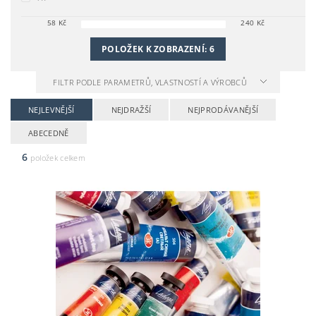
58
Kč
240
Kč
POLOŽEK K ZOBRAZENÍ:
6
FILTR PODLE PARAMETRŮ, VLASTNOSTÍ A VÝROBCŮ
NEJLEVNĚJŠÍ
NEJDRAŽŠÍ
NEJPRODÁVANĚJŠÍ
ABECEDNĚ
6
položek celkem