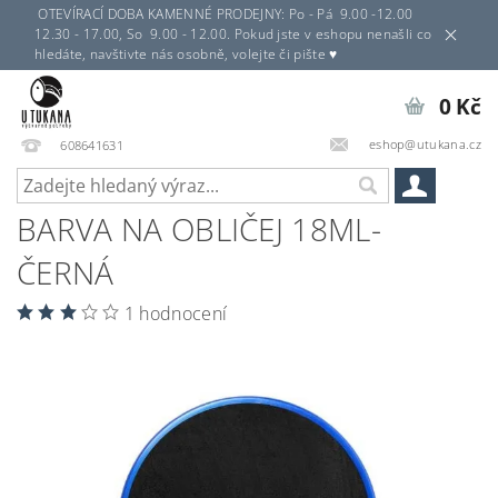
OTEVÍRACÍ DOBA KAMENNÉ PRODEJNY: Po - Pá 9.00 -12.00
12.30 - 17.00, So 9.00 - 12.00. Pokud jste v eshopu nenašli co
hledáte, navštivte nás osobně, volejte či pište ♥
0 Kč
eshop@utukana.cz
608641631
BARVA NA OBLIČEJ 18ML-
ČERNÁ
1 hodnocení