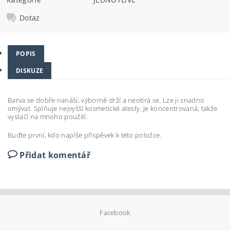
Dotaz
POPIS
DISKUZE
Barva se dobře nanáší, výborně drží a neotírá se. Lze ji snadno
omývat. Splňuje nejvyšší kosmetické atesty. Je koncentrovaná, takže
vystačí na mnoho použití.
Buďte první, kdo napíše příspěvek k této položce.
Přidat komentář
Facebook