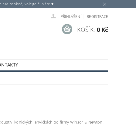
nás osobně, volejte či pište ♥
|
PŘIHLÁŠENÍ
REGISTRACE
KOŠÍK:
0 Kč
ONTAKTY
inkoust v ikonických lahvičkách od firmy Winsor & Newton.