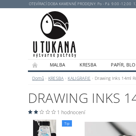
OTEVÍRACÍ DOBA KAMENNÉ PRODEJNY: Po - Pá 9.00 -12.00 12.30 
MALBA
KRESBA
PAPÍR, BLO
Domů
KRESBA
KALIGRAFIE
Drawing Inks 14ml R
DRAWING INKS 1
1 hodnocení
Tip