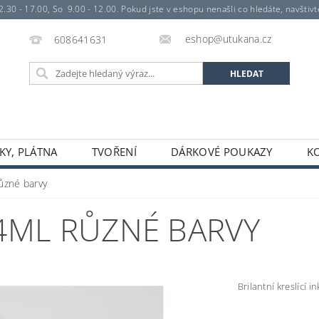
- 17.00, So 9.00 - 12.00. Pokud jste v eshopu nenašli co hledáte, navštivte 
eshop@utukana.cz
608641631
KY, PLÁTNA
TVOŘENÍ
DÁRKOVÉ POUKAZY
K
ůzné barvy
4ML RŮZNÉ BARVY
Brilantní kreslící 