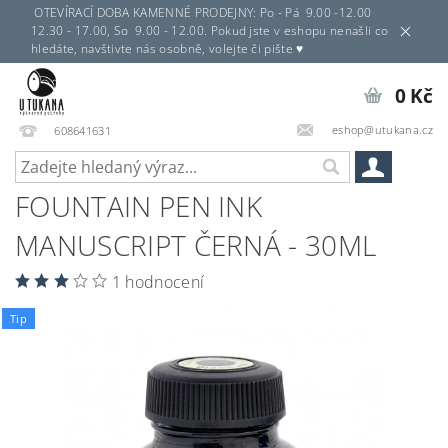
OTEVÍRACÍ DOBA KAMENNÉ PRODEJNY: Po - Pá 9.00 -12.00
12.30 - 17.00, So 9.00 - 12.00. Pokud jste v eshopu nenašli co
hledáte, navštivte nás osobně, volejte či pište ♥
0 Kč
eshop@utukana.cz
608641631
FOUNTAIN PEN INK
MANUSCRIPT ČERNÁ - 30ML
1 hodnocení
Tip