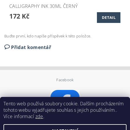
CALLIGRAPHY INK 30ML ČERNÝ
172 Kč
DETAIL
Buďte první, kdo napíše příspěvek k této položce.
Přidat komentář
Facebook
Tento web používá soubory cookie. Dalším procházením
tohoto webu vyjadřujete souhlas s jejich používáním..
Více informací
zde
.