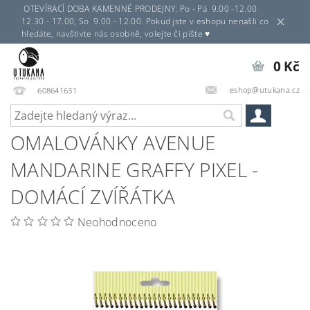
OTEVÍRACÍ DOBA KAMENNÉ PRODEJNY: Po - Pá 9.00 -12.00
12.30 - 17.00, So 9.00 - 12.00. Pokud jste v eshopu nenašli co
hledáte, navštivte nás osobně, volejte či pište ♥
0 Kč
eshop@utukana.cz
608641631
OMALOVÁNKY AVENUE
MANDARINE GRAFFY PIXEL -
DOMÁCÍ ZVÍŘÁTKA
Neohodnoceno