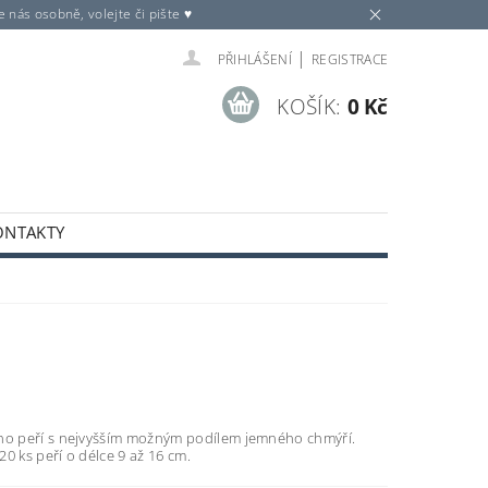
nás osobně, volejte či pište ♥
|
PŘIHLÁŠENÍ
REGISTRACE
KOŠÍK:
0 Kč
ONTAKTY
ího peří s nejvyšším možným podílem jemného chmýří.
20 ks peří o délce 9 až 16 cm.