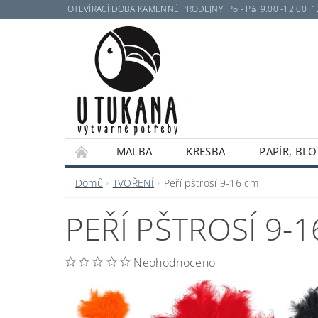
OTEVÍRACÍ DOBA KAMENNÉ PRODEJNY: Po - Pá 9.00 -12.00 12.30 
MALBA
KRESBA
PAPÍR, BLO
Domů
TVOŘENÍ
Peří pštrosí 9-16 cm
PEŘÍ PŠTROSÍ 9-
Neohodnoceno