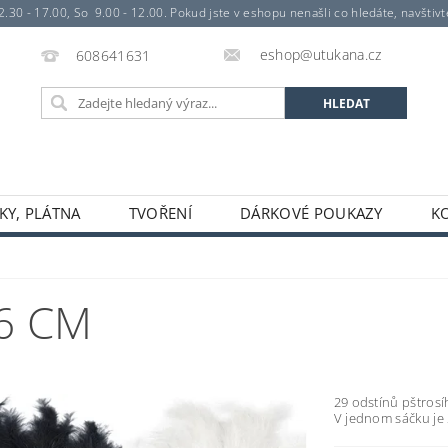
- 17.00, So 9.00 - 12.00. Pokud jste v eshopu nenašli co hledáte, navštivte 
eshop@utukana.cz
608641631
KY, PLÁTNA
TVOŘENÍ
DÁRKOVÉ POUKAZY
K
16 CM
29 odstínů pštros
V jednom sáčku je 