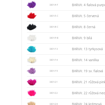
BARVA: 4 fialová purp
3301/4 F
BARVA: 5 červená
3301/5 C
BARVA: 8 černá
3301/8 C
BARVA: 9 bílá
3301/9 B
BARVA: 13 tyrkysová
3301/13
BARVA: 14 vanilka
3301/14
BARVA: 19 sv. fialová
3301/19
BARVA: 21 růžová pin
3301/21
BARVA: 22 růžová ne
3301/22
BARVA: 24 krémová
3301/24