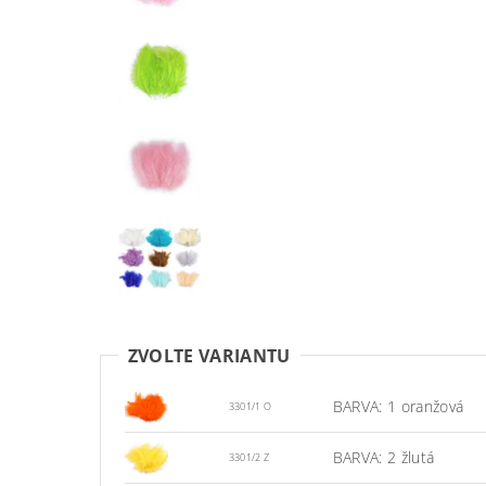
ZVOLTE VARIANTU
BARVA: 1 oranžová
3301/1 O
BARVA: 2 žlutá
3301/2 Z