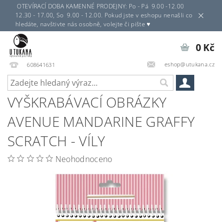
OTEVÍRACÍ DOBA KAMENNÉ PRODEJNY: Po - Pá 9.00 -12.00
12.30 - 17.00, So 9.00 - 12.00. Pokud jste v eshopu nenašli co
hledáte, navštivte nás osobně, volejte či pište ♥
0 Kč
eshop@utukana.cz
608641631
VYŠKRABÁVACÍ OBRÁZKY
AVENUE MANDARINE GRAFFY
SCRATCH - VÍLY
Neohodnoceno