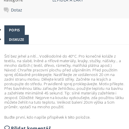
Dotaz
POPIS
DISKUZE
Šití bez jehel a nítí… Voděodolné do 40°C. Pro konečné koláže z
textilu, na slabé, lněné a riflové materiály, krajky, stužky, nášivky… a
mnoho dalších ( textil, dřevo, rámečky, malířská plátna apod.)
Návod: Chraňte pracovní plochu před ušpiněním. Před použitím
sprej důkladně proklepejte. Nastříkejte ze vzdálenosti 20 cm na
zadní stranu motivu. Dělejte kratší střiky. Začněte na krajích a
postupujte do středu. Pravidleně sprej proklepávejte. Motiv přilepte.
Přes bavlněnou látku zafixujte žehličkou, použijte teplotu na bavlnu
a zažehlete minimálně 45 sekund. Tip: silné materiály zažehlete i
zespod. Důležité: Nejprve na kousku vyzkoušejte, zda použitou látku
můžete žehlit na tuto teplotu. Velikost balení 20cm výška a 5cm
průměr, vystačí na mnoho použití.
Buďte první, kdo napíše příspěvek k této položce.
Přidat komentář