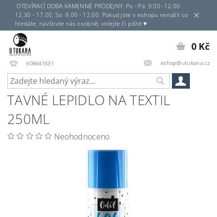
OTEVÍRACÍ DOBA KAMENNÉ PRODEJNY: Po - Pá 9.00 -12.00
12.30 - 17.00, So 9.00 - 12.00. Pokud jste v eshopu nenašli co
hledáte, navštivte nás osobně, volejte či pište ♥
0 Kč
eshop@utukana.cz
608641631
TAVNÉ LEPIDLO NA TEXTIL
250ML
Neohodnoceno