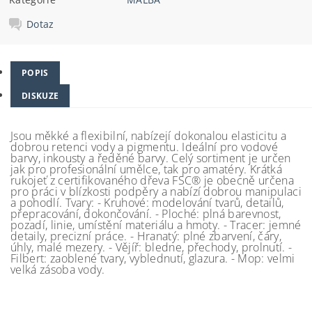
Dotaz
POPIS
DISKUZE
Jsou měkké a flexibilní, nabízejí dokonalou elasticitu a
dobrou retenci vody a pigmentu. Ideální pro vodové
barvy, inkousty a ředěné barvy. Celý sortiment je určen
jak pro profesionální umělce, tak pro amatéry. Krátká
rukojeť z certifikovaného dřeva FSC® je obecně určena
pro práci v blízkosti podpěry a nabízí dobrou manipulaci
a pohodlí. Tvary: - Kruhové: modelování tvarů, detailů,
přepracování, dokončování. - Ploché: plná barevnost,
pozadí, linie, umístění materiálu a hmoty. - Tracer: jemné
detaily, precizní práce. - Hranatý: plné zbarvení, čáry,
úhly, malé mezery. - Vějíř: bledne, přechody, prolnutí. -
Filbert: zaoblené tvary, vyblednutí, glazura. - Mop: velmi
velká zásoba vody.