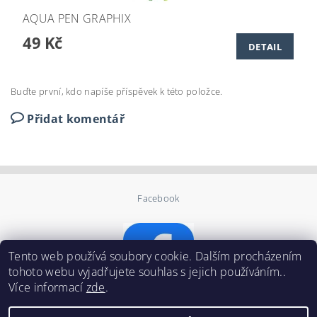
AQUA PEN GRAPHIX
49 Kč
DETAIL
Buďte první, kdo napíše příspěvek k této položce.
Přidat komentář
Facebook
Tento web používá soubory cookie. Dalším procházením
tohoto webu vyjadřujete souhlas s jejich používáním..
Více informací
zde
.