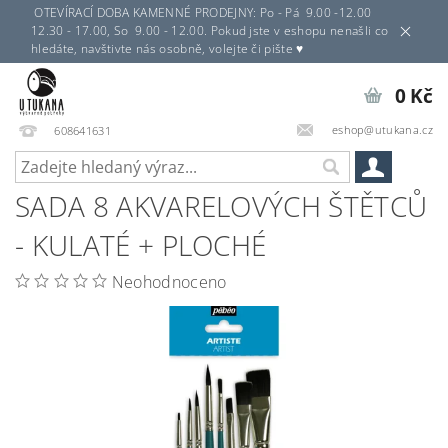
OTEVÍRACÍ DOBA KAMENNÉ PRODEJNY: Po - Pá 9.00 -12.00
12.30 - 17.00, So 9.00 - 12.00. Pokud jste v eshopu nenašli co
hledáte, navštivte nás osobně, volejte či pište ♥
0 Kč
eshop@utukana.cz
608641631
SADA 8 AKVARELOVÝCH ŠTĚTCŮ
- KULATÉ + PLOCHÉ
Neohodnoceno