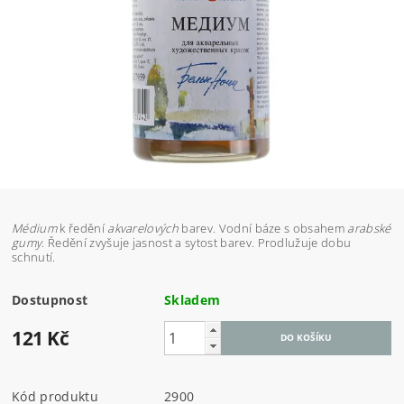
Médium
k ředění
akvarelových
barev. Vodní báze s obsahem
arabské
gumy
. Ředění zvyšuje jasnost a sytost barev. Prodlužuje dobu
schnutí.
Dostupnost
Skladem
121 Kč
Kód produktu
2900