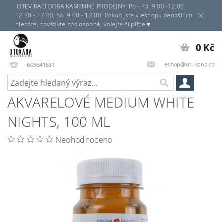
OTEVÍRACÍ DOBA KAMENNÉ PRODEJNY: Po - Pá 9.00 -12.00
12.30 - 17.00, So 9.00 - 12.00. Pokud jste v eshopu nenašli co
hledáte, navštivte nás osobně, volejte či pište ♥
0 Kč
eshop@utukana.cz
608641631
AKVARELOVÉ MEDIUM WHITE
NIGHTS, 100 ML
Neohodnoceno