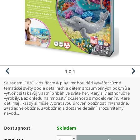
1
z 4
Se sadami FIMO kids "form & play" mohou děti vytvářet různé
tematické světy podle detailních a dětem srozumitelných pokynů a
vytvořit si tak svůj vlastní příběh ve světě her, který si vlastnoručně
vyrobily. Bez ohledu na množství zkušeností s modelováním, které
děti mají, každý si může vybrat svou úroveň obtížnosti (1=snadné,
2=středně obtížné, 3=obtížné) a dostane detailní, srozumitelný
návod....
Dostupnost
Skladem