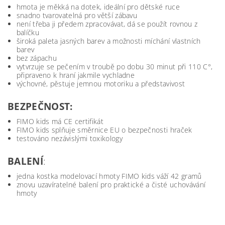
hmota je měkká na dotek, ideální pro dětské ruce
snadno tvarovatelná pro větší zábavu
není třeba ji předem zpracovávat, dá se použít rovnou z
balíčku
široká paleta jasných barev a možnosti míchání vlastních
barev
bez zápachu
vytvrzuje se pečením v troubě po dobu 30 minut při 110 C°,
připraveno k hraní jakmile vychladne
výchovné, pěstuje jemnou motoriku a představivost
BEZPEČNOST:
FIMO kids má CE certifikát
FIMO kids splňuje směrnice EU o bezpečnosti hraček
testováno nezávislými toxikology
BALENÍ
:
jedna kostka modelovací hmoty FIMO kids váží 42 gramů
znovu uzavíratelné balení pro praktické a čisté uchovávání
hmoty