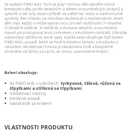
Se sadami FIMO kids "form & play" mohou děti vytvářet různé
tematické světy podle detailních a dětem srozumitelných pokynů a
vytvořit si tak svůj vlastní příběh ve světě her, který si vlastnoručně
vyrobily. Bez ohledu na množství zkušeností s modelováním, které
děti mají, každý si může vybrat svou úroveň obtížnosti (1=snadné,
2=středně obtížné, 3=obtížné) a dostane detailní, srozumitelný
návod jak postupovat krok za krokem s množstvím obrázků. Obrázky
odpovídají obtížnosti dané sady. Každá sada obsahuje čtyři balení
FIMO Kids, pozadí, které se hodí k danému tématu a brožurku s
návodem. Modelovací hmota je skladována čistě a bezpečně
chráněna od špíny a prachu ve znovu uzavíratelné krabici.
Balení obsahuje:
4x FIMO kids v odstínech:
tyrkysová, tělová, růžová se
třpytkami a stříbrná se třpytkami
modelovací nástroj
kreslené pozadí
návod krok za krokem
VLASTNOSTI PRODUKTU
: