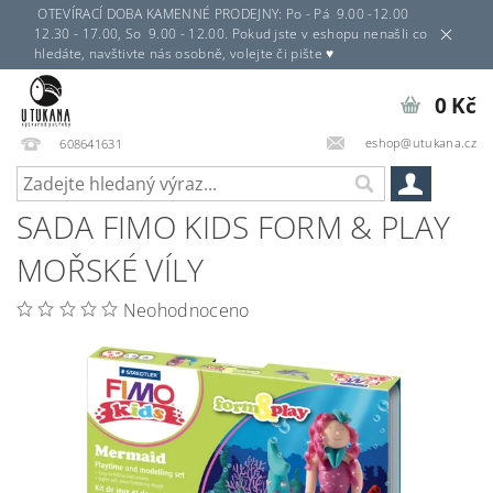
OTEVÍRACÍ DOBA KAMENNÉ PRODEJNY: Po - Pá 9.00 -12.00
12.30 - 17.00, So 9.00 - 12.00. Pokud jste v eshopu nenašli co
hledáte, navštivte nás osobně, volejte či pište ♥
0 Kč
eshop@utukana.cz
608641631
SADA FIMO KIDS FORM & PLAY
MOŘSKÉ VÍLY
Neohodnoceno