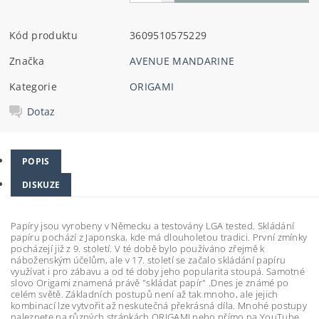
Kód produktu
3609510575229
Značka
AVENUE MANDARINE
Kategorie
ORIGAMI
Dotaz
POPIS
DISKUZE
Papíry jsou vyrobeny v Německu a testovány LGA tested. Skládání
papíru pochází z Japonska, kde má dlouholetou tradici. První zmínky
pocházejí již z 9. století. V té době bylo používáno zřejmě k
náboženským účelům, ale v 17. století se začalo skládání papíru
využívat i pro zábavu a od té doby jeho popularita stoupá. Samotné
slovo Origami znamená právě "skládat papír" .Dnes je známé po
celém světě. Základních postupů není až tak mnoho, ale jejich
kombinací lze vytvořit až neskutečná překrásná díla. Mnohé postupy
naleznete na různých stránkách ORIGAMI nebo přímo na YouTube.