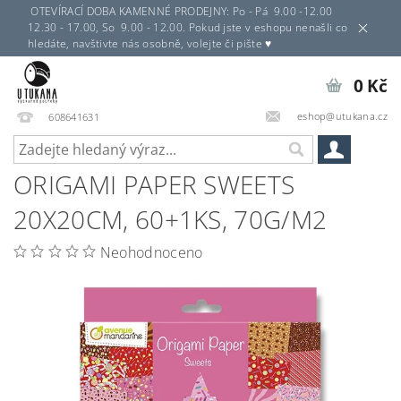
OTEVÍRACÍ DOBA KAMENNÉ PRODEJNY: Po - Pá 9.00 -12.00
12.30 - 17.00, So 9.00 - 12.00. Pokud jste v eshopu nenašli co
hledáte, navštivte nás osobně, volejte či pište ♥
0 Kč
eshop@utukana.cz
608641631
ORIGAMI PAPER SWEETS
20X20CM, 60+1KS, 70G/M2
Neohodnoceno