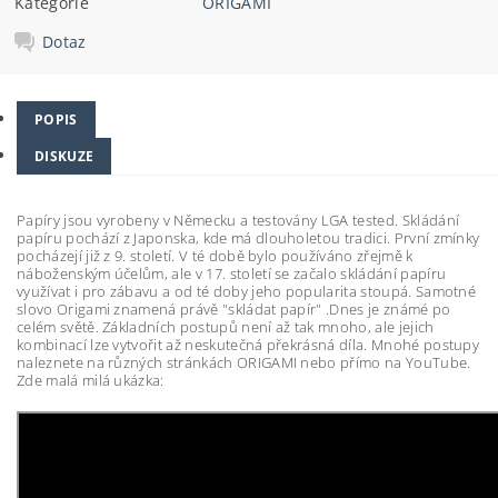
Kategorie
ORIGAMI
Dotaz
POPIS
DISKUZE
Papíry jsou vyrobeny v Německu a testovány LGA tested. Skládání
papíru pochází z Japonska, kde má dlouholetou tradici. První zmínky
pocházejí již z 9. století. V té době bylo používáno zřejmě k
náboženským účelům, ale v 17. století se začalo skládání papíru
využívat i pro zábavu a od té doby jeho popularita stoupá. Samotné
slovo Origami znamená právě "skládat papír" .Dnes je známé po
celém světě. Základních postupů není až tak mnoho, ale jejich
kombinací lze vytvořit až neskutečná překrásná díla. Mnohé postupy
naleznete na různých stránkách ORIGAMI nebo přímo na YouTube.
Zde malá milá ukázka: