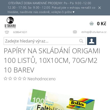
OTEVÍRACÍ DOBA KAMENNÉ PRODEJNY: Po - Pá 9.00 -12.00
12.30 - 17.00, So 9.00 - 12.00. Pokud jste v eshopu nenašli co
hledáte, navštivte nás osobně, volejte či pište ♥
0 Kč
eshop@utukana.cz
608641631
PAPÍRY NA SKLÁDÁNÍ ORIGAMI
100 LISTŮ, 10X10CM, 70G/M2
10 BAREV
Neohodnoceno