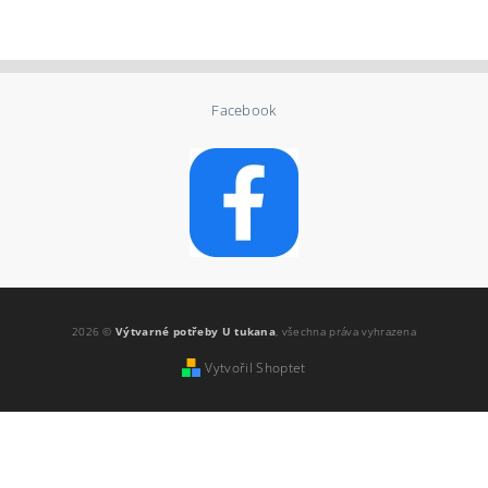
Facebook
2026 ©
Výtvarné potřeby U tukana
, všechna práva vyhrazena
Vytvořil Shoptet