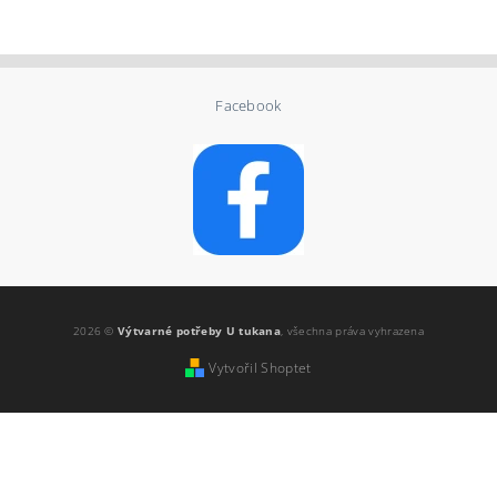
Facebook
2026 ©
Výtvarné potřeby U tukana
, všechna práva vyhrazena
Vytvořil Shoptet