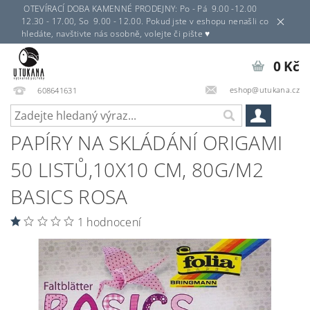
OTEVÍRACÍ DOBA KAMENNÉ PRODEJNY: Po - Pá 9.00 -12.00
12.30 - 17.00, So 9.00 - 12.00. Pokud jste v eshopu nenašli co
hledáte, navštivte nás osobně, volejte či pište ♥
0 Kč
eshop@utukana.cz
608641631
PAPÍRY NA SKLÁDÁNÍ ORIGAMI
50 LISTŮ,10X10 CM, 80G/M2
BASICS ROSA
1 hodnocení