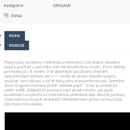
Kategorie
ORIGAMI
Dotaz
POPIS
DISKUZE
Papíry jsou vyrobeny v Německu a testovány LGA tested. Skládání
papíru pochází z Japonska, kde má dlouholetou tradici. První zmínky
pocházejí již z 9. století. V té době bylo používáno zřejmě k
náboženským účelům, ale v 17. století se začalo skládání papíru
využívat i pro zábavu a od té doby jeho popularita stoupá. Samotné
slovo Origami znamená právě "skládat papír" .Dnes je známé po
celém světě. Základních postupů není až tak mnoho, ale jejich
kombinací lze vytvořit až neskutečná překrásná díla. Mnohé postupy
naleznete na různých stránkách ORIGAMI nebo přímo na YouTube.
Zde malá milá ukázka: