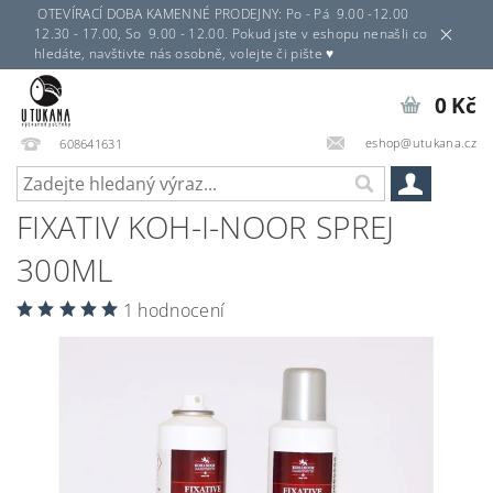
OTEVÍRACÍ DOBA KAMENNÉ PRODEJNY: Po - Pá 9.00 -12.00
12.30 - 17.00, So 9.00 - 12.00. Pokud jste v eshopu nenašli co
hledáte, navštivte nás osobně, volejte či pište ♥
0 Kč
eshop@utukana.cz
608641631
FIXATIV KOH-I-NOOR SPREJ
300ML
1 hodnocení