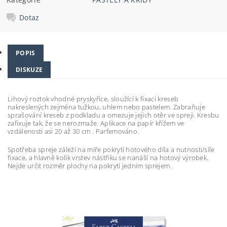
Dotaz
POPIS
DISKUZE
Lihový roztok vhodné pryskyřice, sloužící k fixaci kreseb
nakreslených zejména tužkou, uhlem nebo pastelem. Zabraňuje
sprašování kreseb z podkladu a omezuje jejich otěr ve spreji. Kresbu
zafixuje tak, že se nerozmaže. Aplikace na papír křížem ve
vzdálenosti asi 20 až 30 cm . Parfemováno.
Spotřeba spreje záleží na míře pokrytí hotového díla a nutnosti/síle
fixace, a hlavně kolik vrstev nástřiku se nanáší na hotový výrobek.
Nejde určit rozměr plochy na pokrytí jedním sprejem.