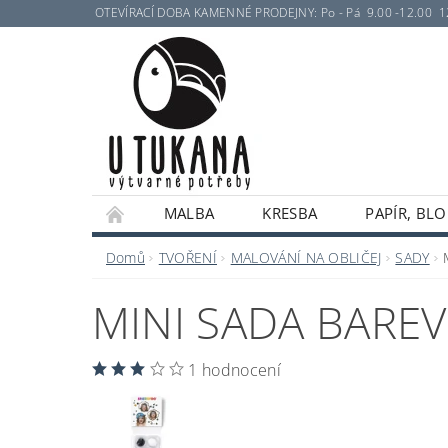
OTEVÍRACÍ DOBA KAMENNÉ PRODEJNY: Po - Pá 9.00 -12.00 12.30 
MALBA
KRESBA
PAPÍR, BLO
Domů
TVOŘENÍ
MALOVÁNÍ NA OBLIČEJ
SADY
MINI SADA BAREV 
1 hodnocení