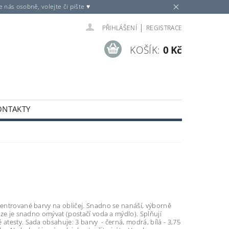
nás osobně, volejte či pište ♥
|
PŘIHLÁŠENÍ
REGISTRACE
KOŠÍK:
0 Kč
ONTAKTY
ncentrované barvy na obličej. Snadno se nanáší, výborně
a lze je snadno omývat (postačí voda a mýdlo). Splňují
 atesty. Sada obsahuje: 3 barvy - černá, modrá, bílá - 3,75