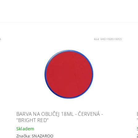
3
Kód:
VHS1198510055
BARVA NA OBLIČEJ 18ML - ČERVENÁ -
"BRIGHT RED"
Skladem
Značka:
SNAZAROO