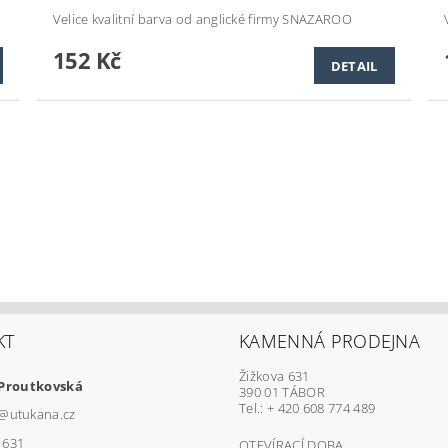
Velice kvalitní barva od anglické firmy SNAZAROO
152 Kč
DETAIL
KT
KAMENNÁ PRODEJNA
Žižkova 631
 Proutkovská
390 01 TÁBOR
Tel.: + 420 608 774 489
@
utukana.cz
1631
OTEVÍRACÍ DOBA