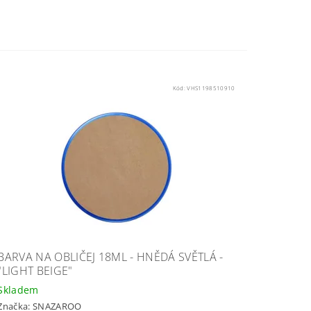
Kód:
VHS1198510910
BARVA NA OBLIČEJ 18ML - HNĚDÁ SVĚTLÁ -
"LIGHT BEIGE"
Skladem
Značka:
SNAZAROO