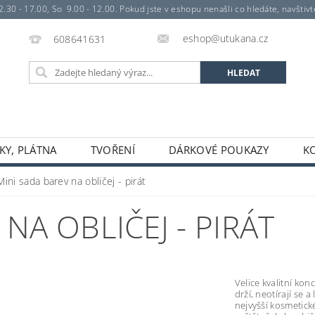
- 17.00, So 9.00 - 12.00. Pokud jste v eshopu nenašli co hledáte, navštivte 
eshop@utukana.cz
608641631
KY, PLÁTNA
TVOŘENÍ
DÁRKOVÉ POUKAZY
K
Mini sada barev na obličej - pirát
NA OBLIČEJ - PIRÁT
Velice kvalitní ko
drží, neotírají se 
nejvyšší kosmetické