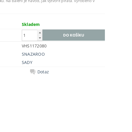
ku. Na balení je návod, jak vytvořit piráta. Vyrobeno v
Skladem
VHS1172080
SNAZAROO
SADY
Dotaz