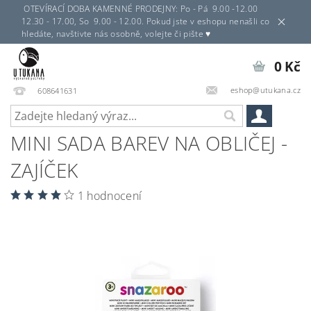
OTEVÍRACÍ DOBA KAMENNÉ PRODEJNY: Po - Pá 9.00 -12.00
12.30 - 17.00, So 9.00 - 12.00. Pokud jste v eshopu nenašli co
hledáte, navštivte nás osobně, volejte či pište ♥
0 Kč
eshop@utukana.cz
608641631
MINI SADA BAREV NA OBLIČEJ -
ZAJÍČEK
1 hodnocení