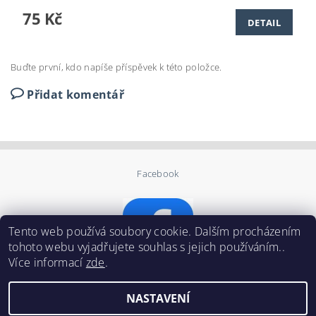
75 Kč
DETAIL
Buďte první, kdo napíše příspěvek k této položce.
Přidat komentář
Facebook
Tento web používá soubory cookie. Dalším procházením
tohoto webu vyjadřujete souhlas s jejich používáním..
Více informací
zde
.
NASTAVENÍ