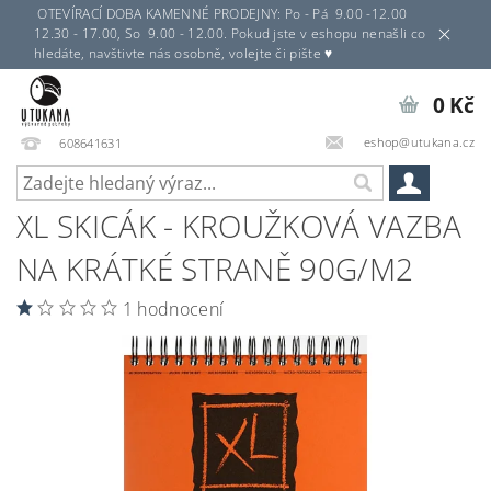
OTEVÍRACÍ DOBA KAMENNÉ PRODEJNY: Po - Pá 9.00 -12.00
12.30 - 17.00, So 9.00 - 12.00. Pokud jste v eshopu nenašli co
hledáte, navštivte nás osobně, volejte či pište ♥
0 Kč
eshop@utukana.cz
608641631
XL SKICÁK - KROUŽKOVÁ VAZBA
NA KRÁTKÉ STRANĚ 90G/M2
1 hodnocení