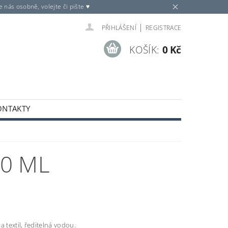
nás osobně, volejte či pište ♥
|
PŘIHLÁŠENÍ
REGISTRACE
KOŠÍK:
0 Kč
ONTAKTY
50 ML
Y
a textil, ředitelná vodou.