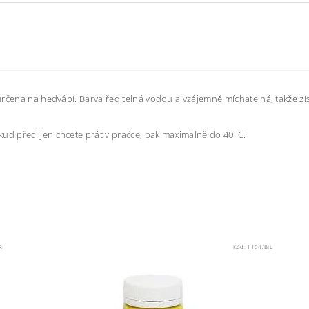
ní určena na hedvábí. Barva ředitelná vodou a vzájemně míchatelná, takže
kud přeci jen chcete prát v pračce, pak maximálně do
40°C.
R
Kód:
1104/BIL