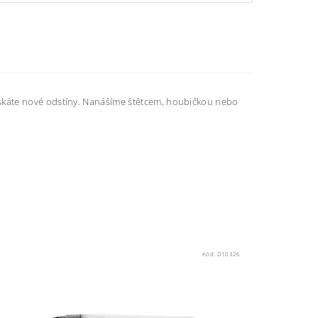
 získáte nové odstíny. Nanášíme štětcem, houbičkou nebo
Kód:
D10326