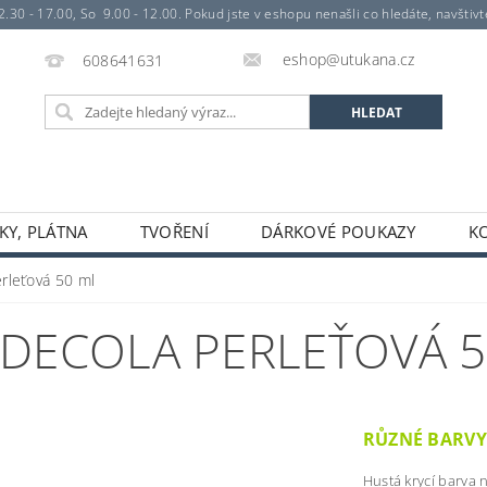
- 17.00, So 9.00 - 12.00. Pokud jste v eshopu nenašli co hledáte, navštivte 
eshop@utukana.cz
608641631
KY, PLÁTNA
TVOŘENÍ
DÁRKOVÉ POUKAZY
K
erleťová 50 ml
 DECOLA PERLEŤOVÁ 
RŮZNÉ BARV
Hustá krycí barva n