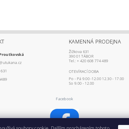
KT
KAMENNÁ PRODEJNA
Žižkova 631
 Proutkovská
390 01 TÁBOR
Tel.: + 420 608 774 489
@
utukana.cz
1631
OTEVÍRACÍ DOBA
Po - Pá 9.00 -12.00 12.30 - 17.00
4489
So 9.00 - 12.00
Facebook
používá soubory cookie. Dalším procházením tohoto