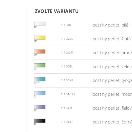
ZVOLTE VARIANTU
odstíny perlet: bílá 
1110/BIL
odstíny perlet: žlutá
1110/ZLU
odstíny perlet: oran
1110/ORA
odstíny perlet: zele
1110/ZEL
odstíny perlet: tyrk
1110/TYR
odstíny perlet: modr
1110/MOD
odstíny perlet: fialo
1110/FIA
odstíny perlet: čern
1110/CER