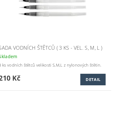
SADA VODNÍCH ŠTĚTCŮ ( 3 KS - VEL. S, M, L )
Skladem
3 ks vodních štětců velikosti S,M,L z nylonových štětin.
210 Kč
DETAIL