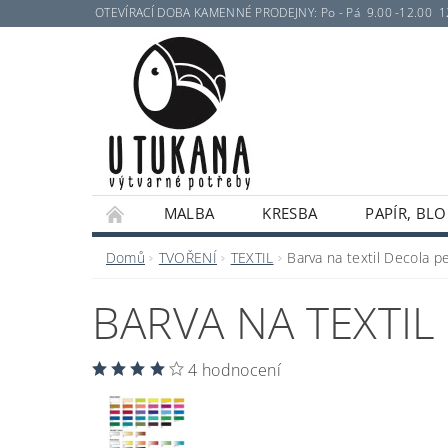
OTEVÍRACÍ DOBA KAMENNÉ PRODEJNY: Po - Pá 9.00 -12.00 12.30 
MALBA
KRESBA
PAPÍR, BLO
Domů
TVOŘENÍ
TEXTIL
Barva na textil Decola p
BARVA NA TEXTIL
4 hodnocení