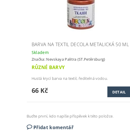
BARVA NA TEXTIL DECOLA METALICKÁ 50 ML
Skladem
Značka:
Nevskaya Palitra (ST.Petěrsburg)
RŮZNÉ BARVY
Hustá krycí barva na textil, ředitelná vodou.
66 Kč
DETAIL
Buďte první, kdo napíše příspěvek k této položce.
Přidat komentář