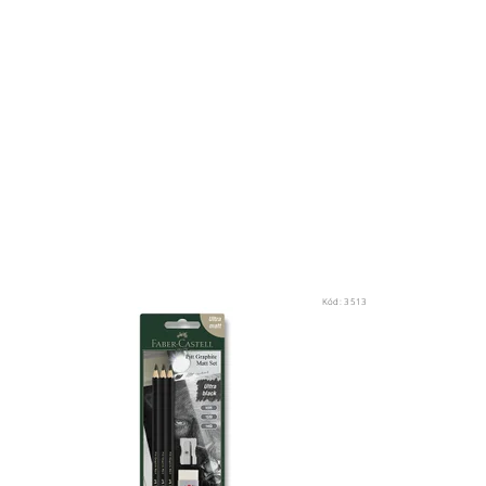
Kód:
3513