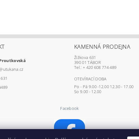
KT
KAMENNÁ PRODEJNA
Žižkova 631
 Proutkovská
390 01 TÁBOR
Tel.: + 420 608 774 489
@
utukana.cz
1631
OTEVÍRACÍ DOBA
Po - Pá 9.00 -12.00 12.30 - 17.00
4489
So 9.00 - 12.00
Facebook