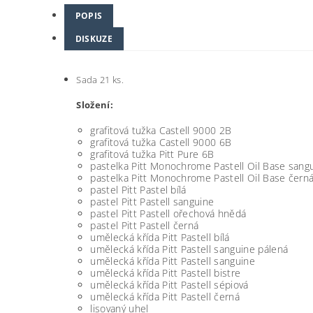
POPIS
DISKUZE
Sada 21 ks.
Složení:
grafitová tužka Castell 9000 2B
grafitová tužka Castell 9000 6B
grafitová tužka Pitt Pure 6B
pastelka Pitt Monochrome Pastell Oil Base sang
pastelka Pitt Monochrome Pastell Oil Base čern
pastel Pitt Pastel bílá
pastel Pitt Pastell sanguine
pastel Pitt Pastell ořechová hnědá
pastel Pitt Pastell černá
umělecká křída Pitt Pastell bílá
umělecká křída Pitt Pastell sanguine pálená
umělecká křída Pitt Pastell sanguine
umělecká křída Pitt Pastell bistre
umělecká křída Pitt Pastell sépiová
umělecká křída Pitt Pastell černá
lisovaný uhel