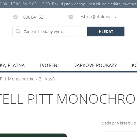
- 17.00, So 9.00 - 12.00. Pokud jste v eshopu nenašli co hledáte, navštivte 
eshop@utukana.cz
608641631
KY, PLÁTNA
TVOŘENÍ
DÁRKOVÉ POUKAZY
K
 Pitt Monochrome - 21 kusů
TELL PITT MONOCHRO
Sada pro kresbu s