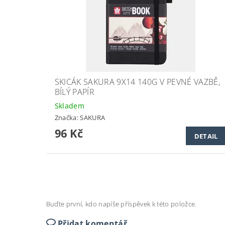
SKICÁK SAKURA 9X14 140G V PEVNÉ VAZBĚ,
BÍLÝ PAPÍR
Skladem
Značka:
SAKURA
96 Kč
DETAIL
Buďte první, kdo napíše příspěvek k této položce.
Přidat komentář