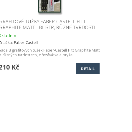
GRAFITOVÉ TUŽKY FABER-CASTELL PITT
GRAPHITE MATT - BLISTR, RŮZNÉ TVRDOSTI
Skladem
Značka:
Faber-Castell
Sada 3 grafitových tužek Faber-Castell Pitt Graphite Matt
o různých tvrdostech, ořezávátka a pryže.
210 Kč
DETAIL