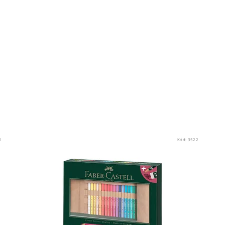
1
Kód:
3522