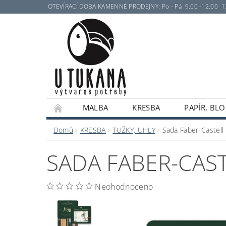
OTEVÍRACÍ DOBA KAMENNÉ PRODEJNY: Po - Pá 9.00 -12.00 12.30 
MALBA
KRESBA
PAPÍR, BLO
Domů
KRESBA
TUŽKY, UHLY
Sada Faber-Castell
SADA FABER-CAS
Neohodnoceno