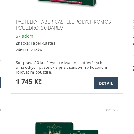
PASTELKY FABER-CASTELL POLYCHROMOS -
POUZDRO, 30 BAREV
Skladem
Značka:
Faber-Castell
Záruka: 2 roky
K
Souprava 30 kusů vysoce kvalitních dřevěných
uměleckých pastelek s příslušenstvím v koženém
rolovacím pouzdře.
1 745 Kč
DETAIL
8
Kód:
3552