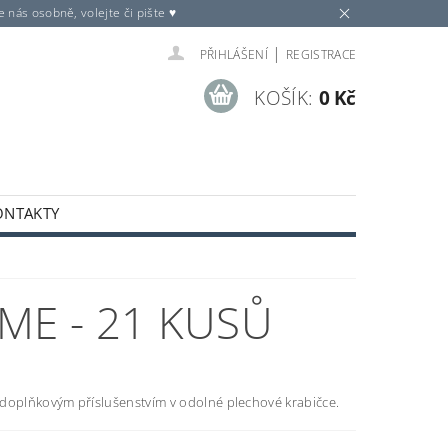
nás osobně, volejte či pište ♥
|
PŘIHLÁŠENÍ
REGISTRACE
KOŠÍK:
0 Kč
ONTAKTY
ME - 21 KUSŮ
 doplňkovým příslušenstvím v odolné plechové krabičce.