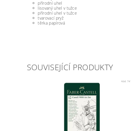
přírodní uhel
lisovaný uhel v tužce
přírodní uhel v tužce
tvarovací pryž
těrka papírová
SOUVISEJÍCÍ PRODUKTY
Kód:
74