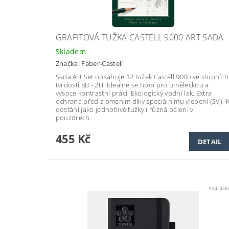
GRAFITOVÁ TUŽKA CASTELL 9000 ART SADA
Skladem
Značka:
Faber-Castell
Sada Art Set obsahuje 12 tužek Castell 9000 ve stupních
tvrdosti 8B - 2H. Ideálně se hodí pro uměleckou a
vysoce kontrastní práci. Ekologický vodní lak. Extra
ochrana před zlomením díky speciálnímu vlepení (SV). 
dostání jako jednotlivé tužky i různá balení v
pouzdrech.
455 Kč
DETAIL
Kód:
338