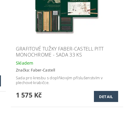
GRAFITOVÉ TUŽKY FABER-CASTELL PITT
MONOCHROME - SADA 33 KS
Skladem
Značka:
Faber-Castell
Sada pro kresbu s doplňkovým příslušenstvím v
plechové krabičce.
1 575 Kč
DETAIL