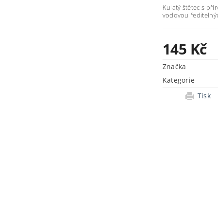
Kulatý štětec s př
vodovou ředitelný
145 Kč
Značka
Kategorie
Tisk