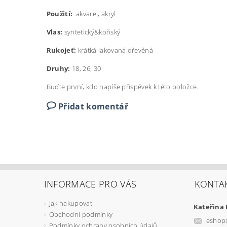
Použití:
akvarel, akryl
Vlas:
syntetický&koňský
Rukojeť:
krátká lakovaná dřevěná
Druhy:
18, 26, 30
Buďte první, kdo napíše příspěvek k této položce.
Přidat komentář
INFORMACE PRO VÁS
KONTA
Jak nakupovat
Kateřina
Obchodní podmínky
eshop
Podmínky ochrany osobních údajů