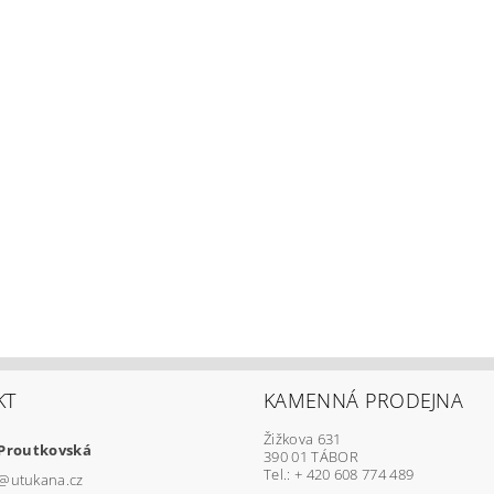
KT
KAMENNÁ PRODEJNA
Žižkova 631
 Proutkovská
390 01 TÁBOR
Tel.: + 420 608 774 489
@
utukana.cz