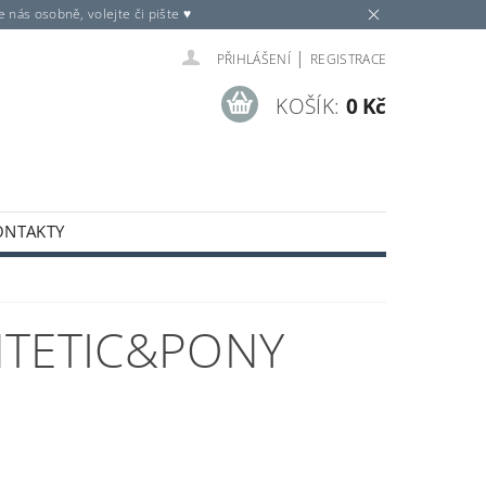
nás osobně, volejte či pište ♥
|
PŘIHLÁŠENÍ
REGISTRACE
KOŠÍK:
0 Kč
ONTAKTY
NTETIC&PONY