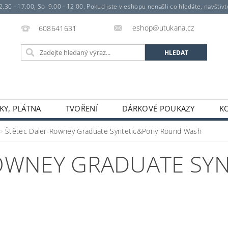
- 17.00, So 9.00 - 12.00. Pokud jste v eshopu nenašli co hledáte, navštivte 
eshop@utukana.cz
608641631
KY, PLÁTNA
TVOŘENÍ
DÁRKOVÉ POUKAZY
K
Štětec Daler-Rowney Graduate Syntetic&Pony Round Wash
OWNEY GRADUATE SY