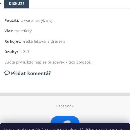
DISKUZE
Použití:
akvarel, akryl, olej
Vlas:
syntetický
Rukojeť:
krátká lakovaná dřevěná
Druhy:
1, 2, 3
Buďte první, kdo napíše příspěvek k této položce.
Přidat komentář
Facebook
Tento web používá soubory cookie. Dalším procházením