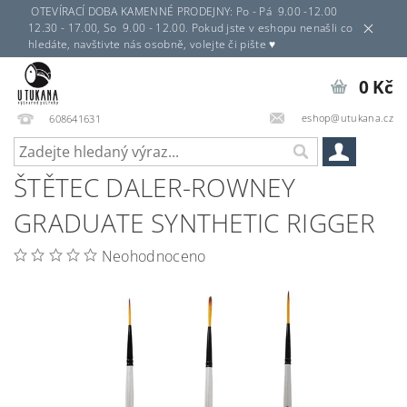
OTEVÍRACÍ DOBA KAMENNÉ PRODEJNY: Po - Pá 9.00 -12.00
12.30 - 17.00, So 9.00 - 12.00. Pokud jste v eshopu nenašli co
hledáte, navštivte nás osobně, volejte či pište ♥
0 Kč
eshop@utukana.cz
608641631
ŠTĚTEC DALER-ROWNEY
GRADUATE SYNTHETIC RIGGER
Neohodnoceno