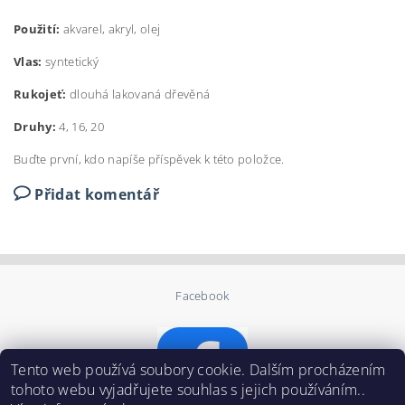
Použití:
akvarel, akryl, olej
Vlas:
syntetický
Rukojeť:
dlouhá lakovaná dřevěná
Druhy:
4, 16, 20
Buďte první, kdo napíše příspěvek k této položce.
Přidat komentář
Facebook
Tento web používá soubory cookie. Dalším procházením
tohoto webu vyjadřujete souhlas s jejich používáním..