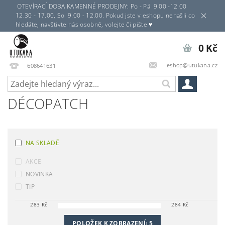
OTEVÍRACÍ DOBA KAMENNÉ PRODEJNY: Po - Pá 9.00 -12.00
12.30 - 17.00, So 9.00 - 12.00. Pokud jste v eshopu nenašli co
hledáte, navštivte nás osobně, volejte či pište ♥
0 Kč
eshop@utukana.cz
608641631
DÉCOPATCH
NA SKLADĚ
AKCE
NOVINKA
TIP
283
Kč
284
Kč
POLOŽEK K ZOBRAZENÍ:
5