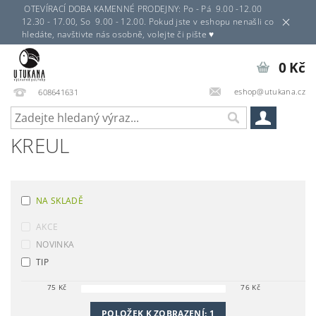
OTEVÍRACÍ DOBA KAMENNÉ PRODEJNY: Po - Pá 9.00 -12.00
12.30 - 17.00, So 9.00 - 12.00. Pokud jste v eshopu nenašli co
hledáte, navštivte nás osobně, volejte či pište ♥
0 Kč
eshop@utukana.cz
608641631
KREUL
NA SKLADĚ
AKCE
NOVINKA
TIP
75
Kč
76
Kč
POLOŽEK K ZOBRAZENÍ:
1