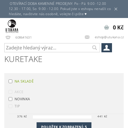
OTEVÍRACÍ DOBA KAMENNÉ PRODEJNY: Po - Pá 9.00 -12.00
12.30 - 17.00, So 9.00 - 12.00. Pokud jste v eshopu nenašli co
hledáte, navštivte nás osobně, volejte či pište ♥
0 Kč
eshop@utukana.cz
608641631
KURETAKE
NA SKLADĚ
AKCE
NOVINKA
TIP
376
Kč
441
Kč
POLOŽEK K ZOBRAZENÍ:
5