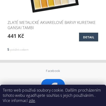
ZLATÉ METALICKÉ AKVARELOVÉ BARVY KURETAKE
GANSAI TAMBI
441 Kč
DETAIL
5
položek celkem
Facebook
Tento web používá soubory cookie. Dalším procházením
tohoto webu vyjadřujete souhlas s jejich používáním..
Více informací
zde
.