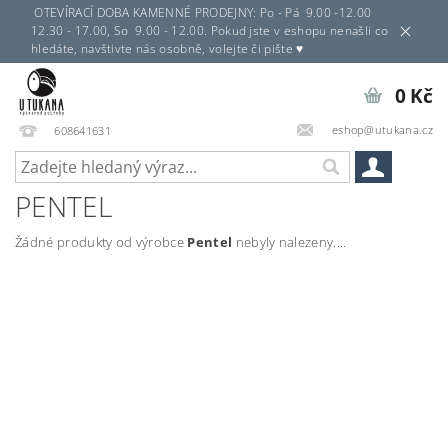
OTEVÍRACÍ DOBA KAMENNÉ PRODEJNY: Po - Pá 9.00 -12.00
12.30 - 17.00, So 9.00 - 12.00. Pokud jste v eshopu nenašli co
hledáte, navštivte nás osobně, volejte či pište ♥
0 Kč
eshop@utukana.cz
608641631
PENTEL
Žádné produkty od výrobce
Pentel
nebyly nalezeny....