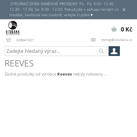
OTEVÍRACÍ DOBA KAMENNÉ PRODEJNY: Po - Pá 9.00 -12.00
12.30 - 17.00, So 9.00 - 12.00. Pokud jste v eshopu nenašli co
hledáte, navštivte nás osobně, volejte či pište ♥
0 Kč
eshop@utukana.cz
608641631
REEVES
Žádné produkty od výrobce
Reeves
nebyly nalezeny....