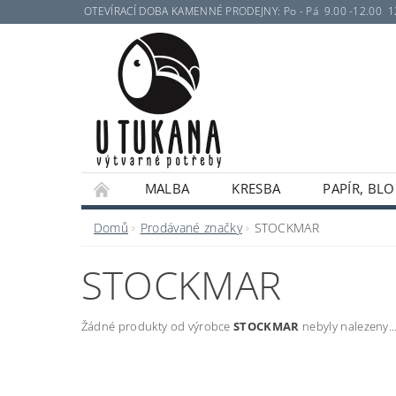
OTEVÍRACÍ DOBA KAMENNÉ PRODEJNY: Po - Pá 9.00 -12.00 12.30 
MALBA
KRESBA
PAPÍR, BLO
Domů
Prodávané značky
STOCKMAR
STOCKMAR
Žádné produkty od výrobce
STOCKMAR
nebyly nalezeny...