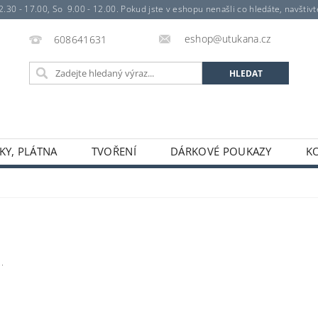
- 17.00, So 9.00 - 12.00. Pokud jste v eshopu nenašli co hledáte, navštivte 
eshop@utukana.cz
608641631
KY, PLÁTNA
TVOŘENÍ
DÁRKOVÉ POUKAZY
K
.