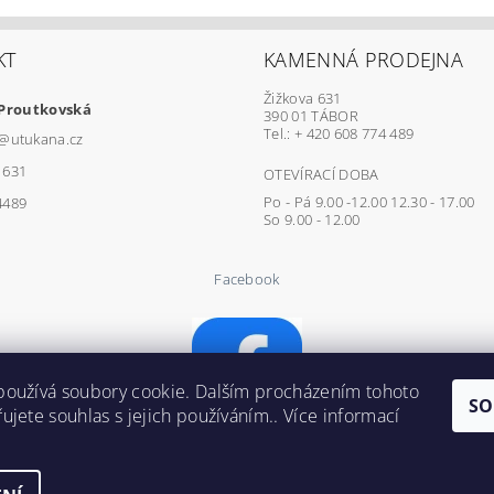
KT
KAMENNÁ PRODEJNA
Žižkova 631
 Proutkovská
390 01 TÁBOR
Tel.: + 420 608 774 489
@
utukana.cz
1631
OTEVÍRACÍ DOBA
Po - Pá 9.00 -12.00 12.30 - 17.00
4489
So 9.00 - 12.00
Facebook
používá soubory cookie. Dalším procházením tohoto
SO
ujete souhlas s jejich používáním.. Více informací