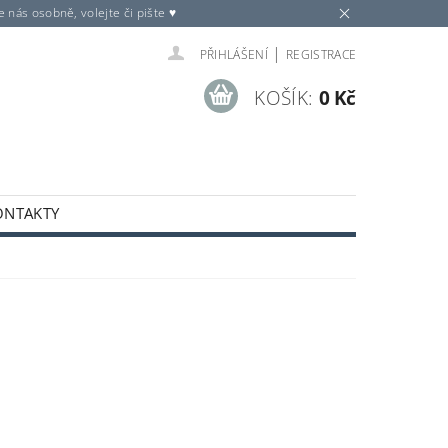
nás osobně, volejte či pište ♥
|
PŘIHLÁŠENÍ
REGISTRACE
KOŠÍK:
0 Kč
ONTAKTY