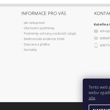
INFORMACE PRO VÁS
KONTA
Jak nakupovat
Kateřina
Obchodní podmínky
eshop
Podmínky ochrany osobních údajů
60864
Elektronická evidence tržeb
Doprava a platba
60877
Kontakty
Tento web 
webu vyjadř
zde
.