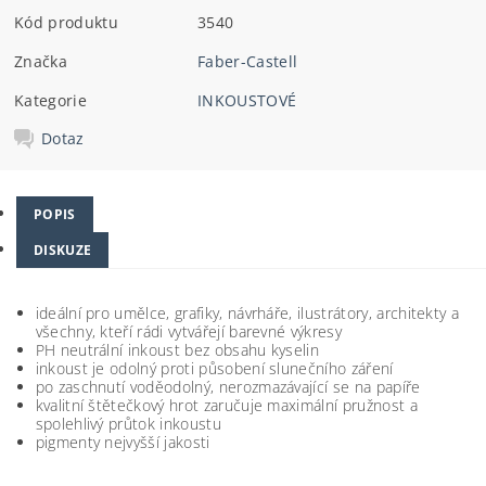
Kód produktu
3540
Značka
Faber-Castell
Kategorie
INKOUSTOVÉ
Dotaz
POPIS
DISKUZE
ideální pro umělce, grafiky, návrháře, ilustrátory, architekty a
všechny, kteří rádi vytvářejí barevné výkresy
PH neutrální inkoust bez obsahu kyselin
inkoust je odolný proti působení slunečního záření
po zaschnutí voděodolný, nerozmazávající se na papíře
kvalitní štětečkový hrot zaručuje maximální pružnost a
spolehlivý průtok inkoustu
pigmenty nejvyšší jakosti