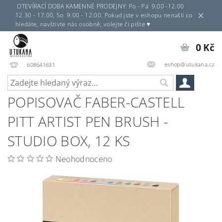
OTEVÍRACÍ DOBA KAMENNÉ PRODEJNY: Po - Pá 9.00 -12.00
12.30 - 17.00, So 9.00 - 12.00. Pokud jste v eshopu nenašli co
hledáte, navštivte nás osobně, volejte či pište ♥
0 Kč
eshop@utukana.cz
608641631
POPISOVAČ FABER-CASTELL
PITT ARTIST PEN BRUSH -
STUDIO BOX, 12 KS
Neohodnoceno